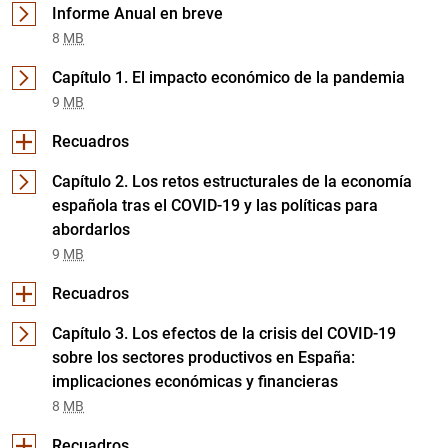
Informe Anual en breve
8
MB
Capítulo 1. El impacto económico de la pandemia
9
MB
Recuadros
1.1 La evolución epidemiológica a escala global
13
MB
Capítulo 2. Los retos estructurales de la economía
española tras el COVID-19 y las políticas para
1.2 La respuesta de la Unión Europea a la crisis
abordarlos
13
MB
9
MB
1.3 Las políticas económicas desplegadas para mi
Recuadros
2.1 La evolución del mercado inmobiliario desde e
13
MB
13
MB
Capítulo 3. Los efectos de la crisis del COVID-19
sobre los sectores productivos en España:
2.2 Los flujos comerciales globales en el context
implicaciones económicas y financieras
13
MB
8
MB
2.3 El NGEU: una iniciativa que refuerza el proye
Recuadros