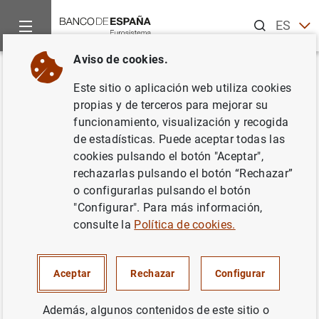
Buscar
ES
EN
Aviso de cookies.
Inicio
Publicaciones
Informes y memorias anuales
Inform
Volver
Este sitio o aplicación web utiliza cookies
Informe Anual 2020. Recuadros
propias y de terceros para mejorar su
funcionamiento, visualización y recogida
de estadísticas. Puede aceptar todas las
11/05/2021
cookies pulsando el botón "Aceptar",
rechazarlas pulsando el botón “Rechazar”
o configurarlas pulsando el botón
"Configurar". Para más información,
Capítulo 1
consulte la
Política de cookies.
1.1 La evolución epidemiológica a escala global
(13
MB
)
Aceptar
Rechazar
Configurar
1.2 La respuesta de la Unión Europea a la crisis
Además, algunos contenidos de este sitio o
económica del COVID-19 y los nuevos retos en el