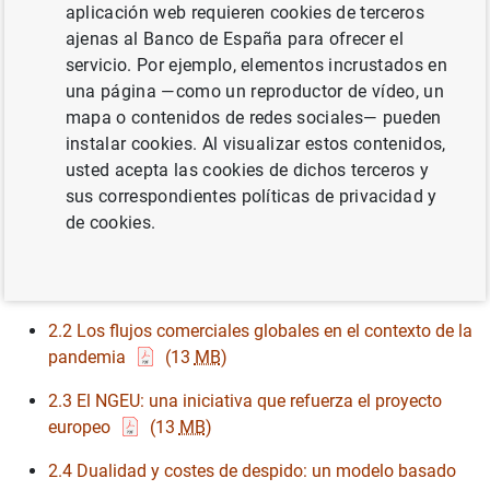
aplicación web requieren cookies de terceros
ámbito de su gobernanza
(13
MB
)
ajenas al Banco de España para ofrecer el
1.3 Las políticas económicas desplegadas para mitigar
servicio. Por ejemplo, elementos incrustados en
los riesgos de liquidez de las empresas y de los
una página —como un reproductor de vídeo, un
empresarios individuales en España, y su comparativa
mapa o contenidos de redes sociales— pueden
internacional
(13
MB
)
instalar cookies. Al visualizar estos contenidos,
usted acepta las cookies de dichos terceros y
sus correspondientes políticas de privacidad y
Capítulo 2
de cookies.
2.1 La evolución del mercado inmobiliario desde el
inicio de la pandemia
(13
MB
)
2.2 Los flujos comerciales globales en el contexto de la
pandemia
(13
MB
)
2.3 El NGEU: una iniciativa que refuerza el proyecto
europeo
(13
MB
)
2.4 Dualidad y costes de despido: un modelo basado