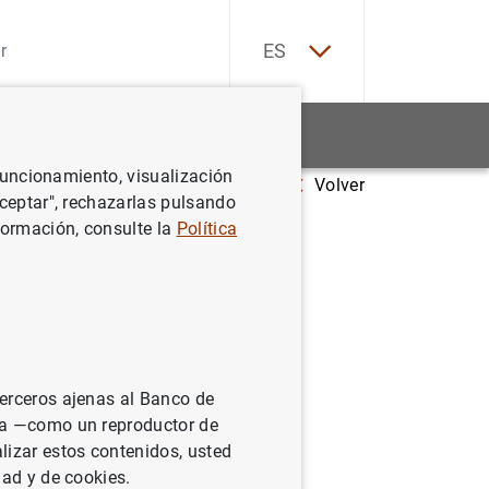
EN
ES
Estadísticas
Noticias y eventos
 funcionamiento, visualización
Volver
Aceptar", rechazarlas pulsando
formación, consulte la
Política
o 1
terceros ajenas al Banco de
ina —como un reproductor de
lizar estos contenidos, usted
dad y de cookies.