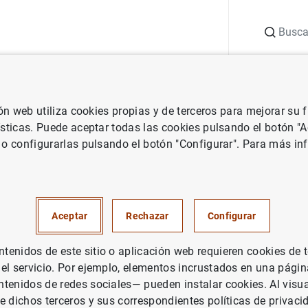
Buscar
uación
Punto de Información
Publicaciones
ión web utiliza cookies propias y de terceros para mejorar su
uales
Informe Anual
Informe Anual 2023 - Infografía Capítulo 1
ísticas. Puede aceptar todas las cookies pulsando el botón "
 o configurarlas pulsando el botón "Configurar". Para más in
nual 2023 - Infografía Capítul
Aceptar
Rechazar
Configurar
enidos de este sitio o aplicación web requieren cookies de 
 el servicio. Por ejemplo, elementos incrustados en una pág
tenidos de redes sociales— pueden instalar cookies. Al visua
e dichos terceros y sus correspondientes políticas de privaci