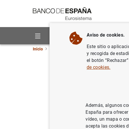
Ir a contenido
Aviso de cookies.
Sobre el Banco
Áreas de act
Este sitio o aplicac
Inicio
Publicaciones
Informes y memorias an
y recogida de estad
el botón “Rechazar”
Informe A
de cookies.
30/04/2024
Además, algunos cont
España para ofrecer
vídeo, un mapa o con
acepta las cookies d