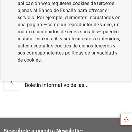
aplicación web requieren cookies de terceros
ajenas al Banco de España para ofrecer el
servicio. Por ejemplo, elementos incrustados en
Número 16 (6
MB
)
una página —como un reproductor de vídeo, un
mapa o contenidos de redes sociales— pueden
instalar cookies. Al visualizar estos contenidos,
usted acepta las cookies de dichos terceros y
sus correspondientes políticas de privacidad y
Siguiente
de cookies.
Boletín Informativo de las...
Anterior
Boletín Informativo de las...
Sugerencia
Suscríbete a nuestra Newsletter