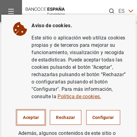
Buscar
ES
EN
Aviso de cookies.
Inicio
Publicaciones
Información estadística
Boletín Info
Volver
Este sitio o aplicación web utiliza cookies
Boletín Informativo de las
propias y de terceros para mejorar su
funcionamiento, visualización y recogida
Estadísticas del Banco de
de estadísticas. Puede aceptar todas las
España. Abril 2026
cookies pulsando el botón "Aceptar",
rechazarlas pulsando el botón “Rechazar”
o configurarlas pulsando el botón
21/05/2026
"Configurar". Para más información,
BANCO DE ESPAÑA
consulte la
Política de cookies.
SOCIEDADES NO FINANCIERAS, EMPRESAS
Aceptar
Rechazar
Configurar
COMPETITIVIDAD
Además, algunos contenidos de este sitio o