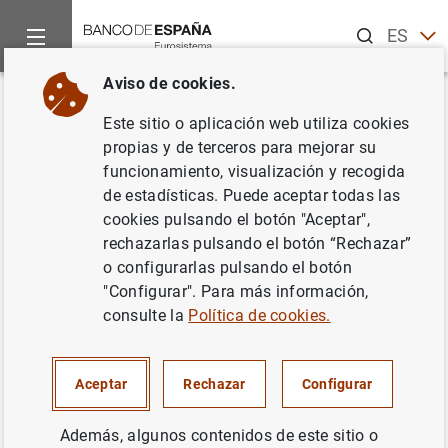
Buscar
ES
EN
Aviso de cookies.
Inicio
Publicaciones
Estabilidad financiera y política macrop
Volver
Este sitio o aplicación web utiliza cookies
Revista de Estabilidad
propias y de terceros para mejorar su
funcionamiento, visualización y recogida
Financiera. Número 42.
de estadísticas. Puede aceptar todas las
Primavera 2022
cookies pulsando el botón "Aceptar",
rechazarlas pulsando el botón “Rechazar”
02/06/2022
o configurarlas pulsando el botón
"Configurar". Para más información,
consulte la
Política de cookies.
Serie: Revista de Estabilidad Financiera.
Aceptar
Rechazar
Configurar
Autor: Banco de España
Además, algunos contenidos de este sitio o