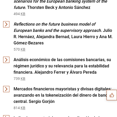
scenarios for the European banking system of the
future
. Thorsten Beck y Antonio Sánchez
494
KB
Reflections on the future business model of
European banks and the supervisory approach
. Julio
R. Hernáez, Alejandra Bernad, Laura Hierro y Ana M.
Gómez-Bezares
570
KB
Análisis económico de las comisiones bancarias, su
régimen jurídico y su relevancia para la estabilidad
financiera. Alejandro Ferrer y Álvaro Pereda
Sugerencia
739
KB
Mercados financieros mayoristas y divisas digitales:
avanzando en la tokeneización del dinero de banco
central. Sergio Gorjón
814
KB