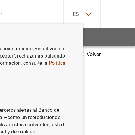
EN
ES
Estadísticas
Noticias y eventos
 funcionamiento, visualización
Volver
ogeneous effects of ECB unconventional monetary policies across euro a
Aceptar", rechazarlas pulsando
formación, consulte la
Política
of ECB
ss euro
terceros ajenas al Banco de
ina —como un reproductor de
lizar estos contenidos, usted
dad y de cookies.