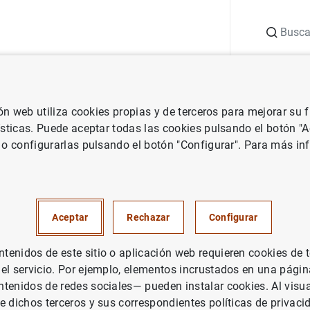
Buscar
uación
Punto de Información
Publicaciones
ión web utiliza cookies propias y de terceros para mejorar su
co e investigación
Documentos de Trabajo
Uncovering the heter
ísticas. Puede aceptar todas las cookies pulsando el botón "
 o configurarlas pulsando el botón "Configurar". Para más in
g the heterogeneous effects 
ional monetary policies acro
Aceptar
Rechazar
Configurar
tries
enidos de este sitio o aplicación web requieren cookies de 
 el servicio. Por ejemplo, elementos incrustados en una pág
tenidos de redes sociales— pueden instalar cookies. Al visua
e dichos terceros y sus correspondientes políticas de privaci