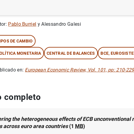
rie: Documentos de Trabajo. 1631.
tor:
Pablo Burriel
y Alessandro Galesi
IPOS DE CAMBIO
OLÍTICA MONETARIA
CENTRAL DE BALANCES
BCE, EUROSIST
blicado en:
European Economic Review, Vol. 101, pp: 210-22
 completo
ring the heterogeneous effects of ECB unconventional
es across euro area countries
(1
MB
)