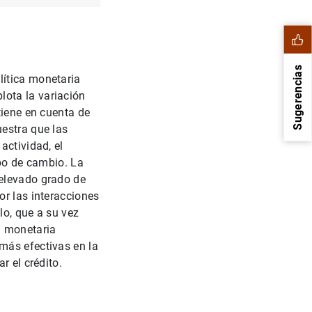
Sugerencias
lítica monetaria
ota la variación
tiene en cuenta de
uestra que las
actividad, el
ipo de cambio. La
 elevado grado de
or las interacciones
lo, que a su vez
a monetaria
1
2
más efectivas en la
r el crédito.