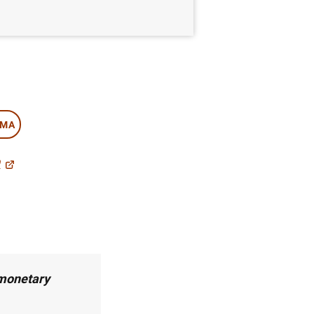
EMA
9
 monetary