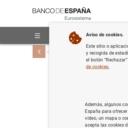
Ir a contenido
Aviso de cookies.
Sobre el Banco
Áreas de act
Este sitio o aplicac
Inicio
Publicaciones
Análisis económi
y recogida de estad
el botón “Rechazar”
de cookies.
Uncoverin
unconvent
area coun
Además, algunos cont
España para ofrecer
vídeo, un mapa o con
16/12/2016
acepta las cookies d