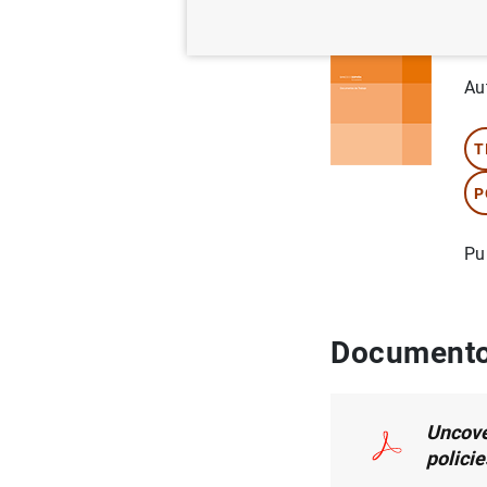
Se
Au
T
P
Pu
Documento
Uncove
polici