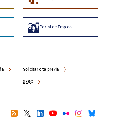
Portal de Empleo
aña
Solicitar cita previa
SEBC
RSS
Twitter
Linkedin
Youtube
Flickr
Instagram
Bluesky