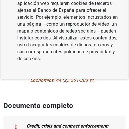
aplicación web requieren cookies de terceros
Gómez
ajenas al Banco de España para ofrecer el
servicio. Por ejemplo, elementos incrustados en
CRÉDITO
una página —como un reproductor de vídeo, un
mapa o contenidos de redes sociales— pueden
CRECIMIENTO ECONÓMICO Y CONVERGENCIA
instalar cookies. Al visualizar estos contenidos,
usted acepta las cookies de dichos terceros y
SITUACIÓN ECONÓMICA
sus correspondientes políticas de privacidad y
FINANZAS EMPRESARIALES
de cookies.
Publicado en:
European Journal of Law and
Economics, 44 (2), 361-383
Documento completo
Credit, crisis and contract enforcement: