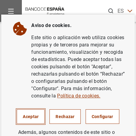
Buscar
ES
EN
Aviso de cookies.
Inicio
Publicaciones
Análisis económico e investigación
D
Volver
Este sitio o aplicación web utiliza cookies
Credit, crisis and contract
propias y de terceros para mejorar su
funcionamiento, visualización y recogida
enforcement: evidence from the
de estadísticas. Puede aceptar todas las
Spanish loan market
cookies pulsando el botón "Aceptar",
rechazarlas pulsando el botón “Rechazar”
15/12/2016
o configurarlas pulsando el botón
"Configurar". Para más información,
consulte la
Política de cookies.
Serie: Documentos de Trabajo. 1630.
Aceptar
Rechazar
Configurar
Autor:
Juan S. Mora Sanguinetti
, Marta
Además, algunos contenidos de este sitio o
Martínez-Matute y
Miguel García-Posada