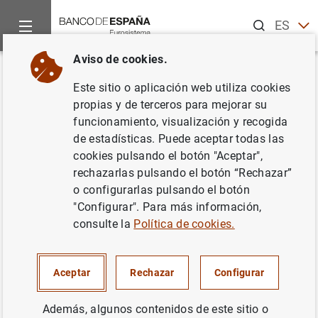
Buscar
ES
EN
Aviso de cookies.
Inicio
Publicaciones
Análisis económico e investigación
D
Volver
Este sitio o aplicación web utiliza cookies
Tracking weekly state-level
propias y de terceros para mejorar su
funcionamiento, visualización y recogida
economic conditions
de estadísticas. Puede aceptar todas las
cookies pulsando el botón "Aceptar",
31/08/2021
rechazarlas pulsando el botón “Rechazar”
o configurarlas pulsando el botón
"Configurar". Para más información,
consulte la
Política de cookies.
Serie: Documentos de Trabajo. 2134.
Autor:
Danilo Leiva-León
, Eric Sims y
Aceptar
Rechazar
Configurar
Christiane Baumeister
Además, algunos contenidos de este sitio o