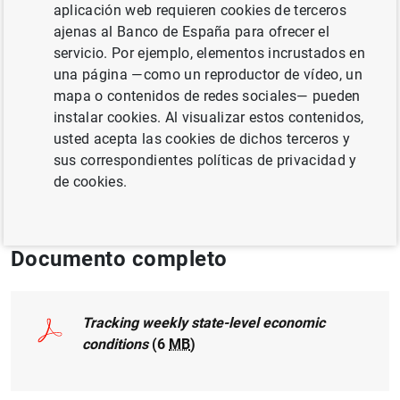
aplicación web requieren cookies de terceros
MÉTODOS CUANTITATIVOS
ajenas al Banco de España para ofrecer el
ECONOMÍA INTERNACIONAL
CRISIS
servicio. Por ejemplo, elementos incrustados en
una página —como un reproductor de vídeo, un
CRECIMIENTO ECONÓMICO Y CONVERGENCIA
mapa o contenidos de redes sociales— pueden
instalar cookies. Al visualizar estos contenidos,
Publicado en:
The Review of Economics and
usted acepta las cookies de dichos terceros y
Statistics, Volume 106, Issue 2, March 2024,
sus correspondientes políticas de privacidad y
pp. 483-504
de cookies.
Documento completo
Tracking weekly state-level economic
conditions
(6
MB
)