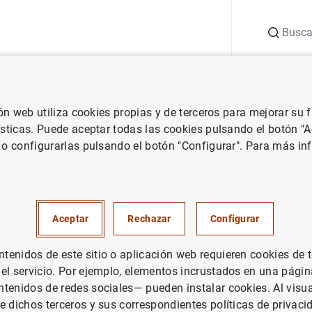
Buscar
uación
Punto de Información
Publicaciones
ión web utiliza cookies propias y de terceros para mejorar su
vestigación
Documentos de Trabajo
La supervisión de los congl
ísticas. Puede aceptar todas las cookies pulsando el botón "
 o configurarlas pulsando el botón "Configurar". Para más in
isión de los conglomerados fi
Aceptar
Rechazar
Configurar
enidos de este sitio o aplicación web requieren cookies de 
rie: Documentos de Trabajo. 9216.
 el servicio. Por ejemplo, elementos incrustados en una pág
tenidos de redes sociales— pueden instalar cookies. Al visua
tor: Javier Azcárate Aguilar-Arnat
e dichos terceros y sus correspondientes políticas de privaci