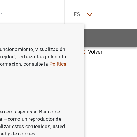
EN
ES
Estadísticas
Noticias y eventos
 funcionamiento, visualización
Volver
omerados financieros
Aceptar", rechazarlas pulsando
formación, consulte la
Política
nancieros
terceros ajenas al Banco de
ina —como un reproductor de
lizar estos contenidos, usted
dad y de cookies.