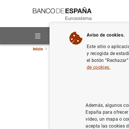
Ir a contenido
Aviso de cookies.
Sobre el Banco
Áreas de act
Este sitio o aplicac
Inicio
Publicaciones
Análisis económico e in
y recogida de estad
el botón “Rechazar”
La superv
de cookies.
30/06/1992
Además, algunos cont
Se
España para ofrecer
vídeo, un mapa o con
Au
acepta las cookies d