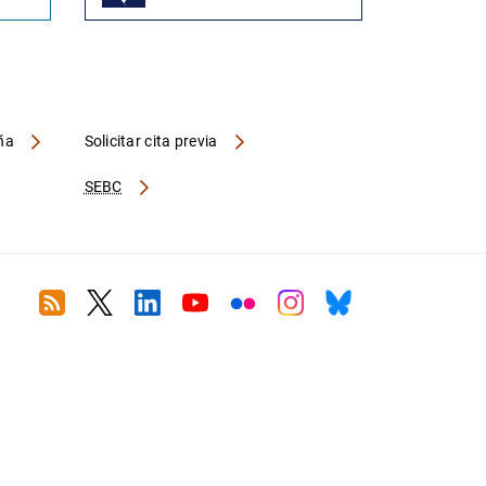
aña
Solicitar cita previa
SEBC
RSS
Twitter
Linkedin
Youtube
Flickr
Instagram
Bluesky