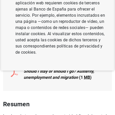
aplicación web requieren cookies de terceros
ajenas al Banco de España para ofrecer el
TIPOS DE CAMBIO
servicio. Por ejemplo, elementos incrustados en
una página —como un reproductor de vídeo, un
MERCADO DE TRABAJO
POLÍTICA FISCAL
mapa o contenidos de redes sociales— pueden
instalar cookies. Al visualizar estos contenidos,
INVERSIÓN EMPRESARIAL
usted acepta las cookies de dichos terceros y
sus correspondientes políticas de privacidad y
Documento completo
de cookies.
Should I stay or should I go? Austerity,
unemployment and migration
(1
MB
)
Resumen