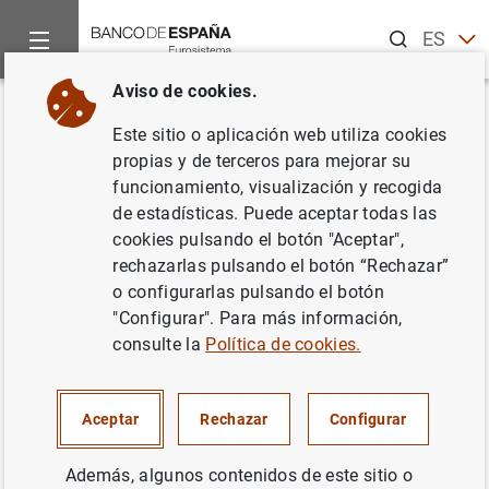
Buscar
ES
EN
Aviso de cookies.
Inicio
Publicaciones
Análisis económico e investigación
D
Volver
Este sitio o aplicación web utiliza cookies
Should I stay or should I go?
propias y de terceros para mejorar su
funcionamiento, visualización y recogida
Austerity, unemployment and
de estadísticas. Puede aceptar todas las
migration
cookies pulsando el botón "Aceptar",
rechazarlas pulsando el botón “Rechazar”
07/11/2018
o configurarlas pulsando el botón
"Configurar". Para más información,
consulte la
Política de cookies.
Serie: Documentos de Trabajo. 1839.
Aceptar
Rechazar
Configurar
Autor: Guilherme Bandeira , Jordi Caballé y
Además, algunos contenidos de este sitio o
Eugenia Vella