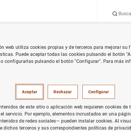
Buscar
uación
Punto de Información
Publicaciones
ión web utiliza cookies propias y de terceros para mejorar su
vestigación
Documentos de Trabajo
Firm dynamics and pricing u
ísticas. Puede aceptar todas las cookies pulsando el botón "
 o configurarlas pulsando el botón "Configurar". Para más in
amics and pricing under cust
ccumulation
Aceptar
Rechazar
Configurar
enidos de este sitio o aplicación web requieren cookies de 
 el servicio. Por ejemplo, elementos incrustados en una pág
tenidos de redes sociales— pueden instalar cookies. Al visua
rie: Documentos de Trabajo. 1838.
e dichos terceros y sus correspondientes políticas de privaci