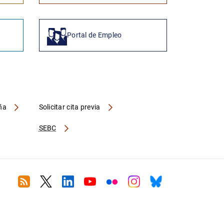
Portal de Empleo
aña
Solicitar cita previa
SEBC
RSS
Twitter
Linkedin
Youtube
Flickr
Instagram
Bluesky