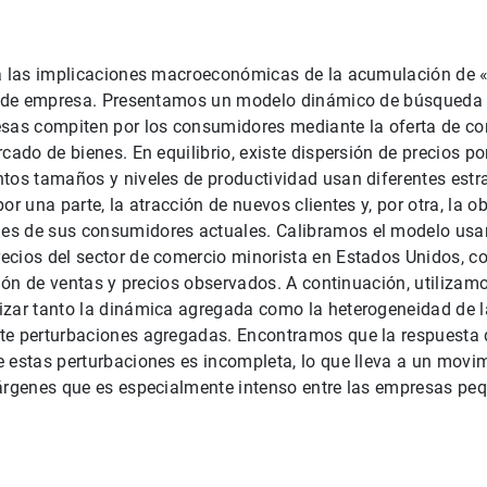
za las implicaciones macroeconómicas de la acumulación de «
el de empresa. Presentamos un modelo dinámico de búsqueda 
esas compiten por los consumidores mediante la oferta de co
rcado de bienes. En equilibrio, existe dispersión de precios p
tos tamaños y niveles de productividad usan diferentes estra
or una parte, la atracción de nuevos clientes y, por otra, la o
s de sus consumidores actuales. Calibramos el modelo usa
cios del sector de comercio minorista en Estados Unidos, con
ución de ventas y precios observados. A continuación, utilizam
izar tanto la dinámica agregada como la heterogeneidad de l
te perturbaciones agregadas. Encontramos que la respuesta 
 estas perturbaciones es incompleta, lo que lleva a un movi
márgenes que es especialmente intenso entre las empresas pe