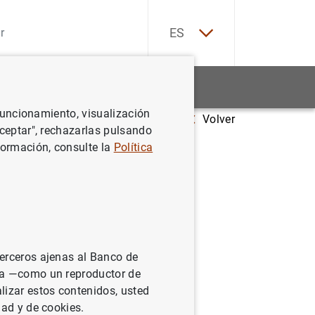
EN
ES
Estadísticas
Noticias y eventos
 funcionamiento, visualización
Volver
nder customer capital accumulation
Aceptar", rechazarlas pulsando
formación, consulte la
Política
omer
terceros ajenas al Banco de
ina —como un reproductor de
lizar estos contenidos, usted
dad y de cookies.