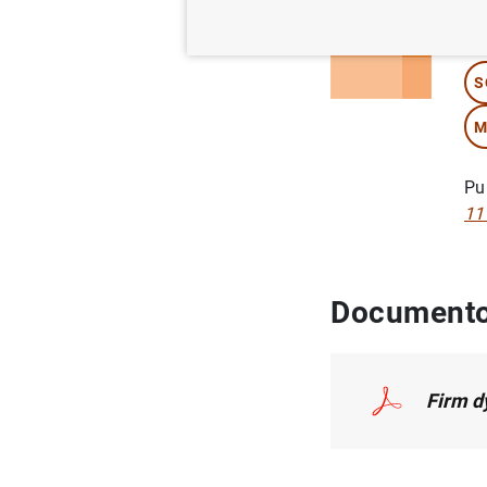
Au
S
M
Pu
11
Documento
Firm d