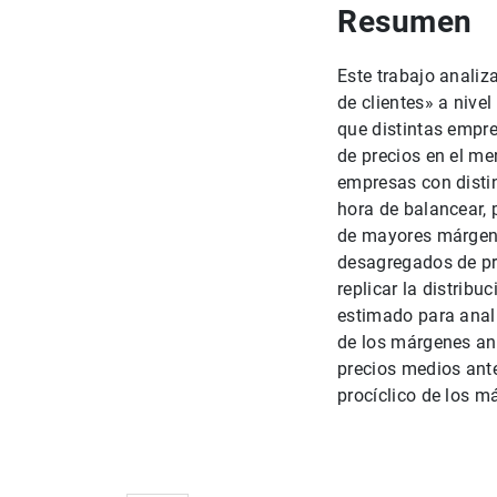
Resumen
Este trabajo anali
de clientes» a niv
que distintas empr
de precios en el me
empresas con distin
hora de balancear, p
de mayores márgene
desagregados de pre
replicar la distrib
estimado para anal
de los márgenes an
precios medios ante
procíclico de los 