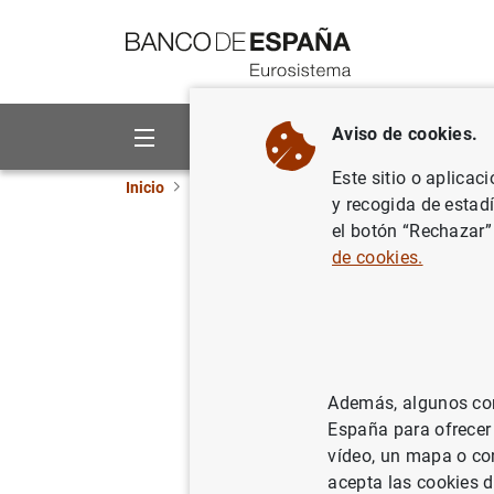
Ir a contenido
Aviso de cookies.
Sobre el Banco
Áreas de act
Este sitio o aplicac
Inicio
Publicaciones
Análisis económico e in
y recogida de estad
el botón “Rechazar”
Firm dyn
de cookies.
capital a
05/11/2018
Además, algunos cont
España para ofrecer
vídeo, un mapa o con
Se
acepta las cookies d