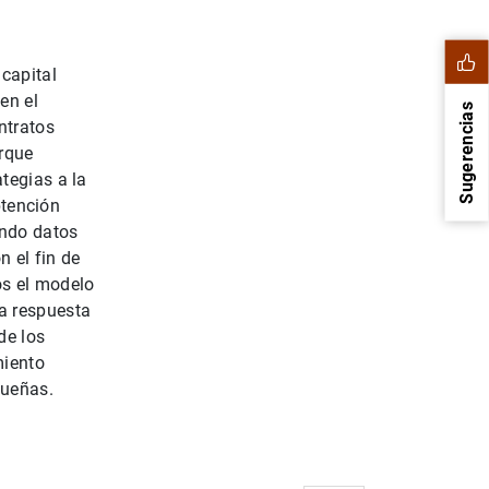
capital
en el
Sugerencias
ntratos
orque
tegias a la
btención
ndo datos
 el fin de
os el modelo
a respuesta
de los
miento
1
2
queñas.