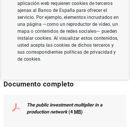
aplicación web requieren cookies de terceros
ADMINISTRACIONES PÚBLICAS
ajenas al Banco de España para ofrecer el
POLÍTICA FISCAL
INVERSIÓN EMPRESARIAL
servicio. Por ejemplo, elementos incrustados en
una página —como un reproductor de vídeo, un
MÉTODOS CUANTITATIVOS
mapa o contenidos de redes sociales— pueden
instalar cookies. Al visualizar estos contenidos,
Publicado en
Review of Economics and
usted acepta las cookies de dichos terceros y
Statistics, v. 108, issue 2, February 2026, pp.
sus correspondientes políticas de privacidad y
406-420.
de cookies.
Documento completo
The public investment multiplier in a
production network
(4
MB
)