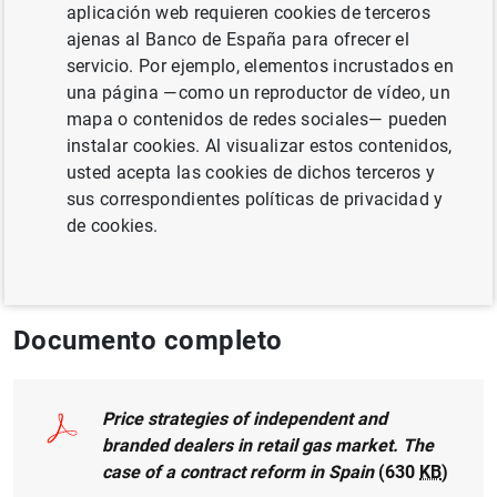
Autor: Pilar Cuadrado ,
Aitor Lacuesta
aplicación web requieren cookies de terceros
Gabarain
,
María de los Llanos Matea Rosa
y
ajenas al Banco de España para ofrecer el
F. Javier Palencia-González
servicio. Por ejemplo, elementos incrustados en
una página —como un reproductor de vídeo, un
mapa o contenidos de redes sociales— pueden
MÉTODOS CUANTITATIVOS
instalar cookies. Al visualizar estos contenidos,
ANÁLISIS REGIONAL
usted acepta las cookies de dichos terceros y
sus correspondientes políticas de privacidad y
ECONOMÍA INTERNACIONAL
de cookies.
FINANZAS EMPRESARIALES
Documento completo
Price strategies of independent and
branded dealers in retail gas market. The
case of a contract reform in Spain
(630
KB
)