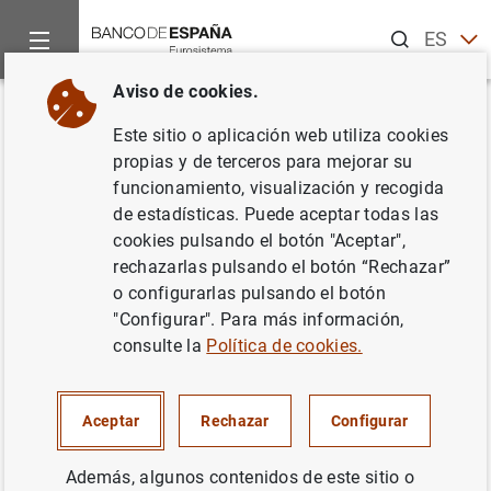
Buscar
ES
EN
Aviso de cookies.
Inicio
Publicaciones
Análisis económico e investigación
D
Volver
Este sitio o aplicación web utiliza cookies
Price strategies of independent
propias y de terceros para mejorar su
funcionamiento, visualización y recogida
and branded dealers in retail
de estadísticas. Puede aceptar todas las
gas market. The case of a
cookies pulsando el botón "Aceptar",
rechazarlas pulsando el botón “Rechazar”
contract reform in Spain
o configurarlas pulsando el botón
"Configurar". Para más información,
22/06/2018
consulte la
Política de cookies.
Aceptar
Rechazar
Configurar
Serie: Documentos de Trabajo. 1818.
Además, algunos contenidos de este sitio o