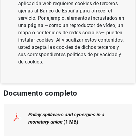
aplicación web requieren cookies de terceros
REFORMAS ESTRUCTURALES
ajenas al Banco de España para ofrecer el
POLÍTICA MONETARIA
servicio. Por ejemplo, elementos incrustados en
una página —como un reproductor de vídeo, un
UNIÓN ECONÓMICA Y MONETARIA
mapa o contenidos de redes sociales— pueden
instalar cookies. Al visualizar estos contenidos,
FINANZAS DE LOS HOGARES
usted acepta las cookies de dichos terceros y
sus correspondientes políticas de privacidad y
Publicado en:
International Journal of
de cookies.
Central Banking, 12(3), September 2016.
Documento completo
Policy spillovers and synergies in a
monetary union
(1
MB
)