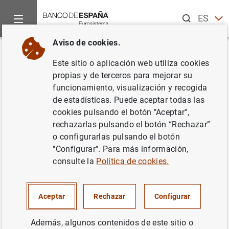
Buscar
ES
EN
Aviso de cookies.
Inicio
Publicaciones
Análisis económico e investigación
D
Volver
Este sitio o aplicación web utiliza cookies
Policy spillovers and synergies
propias y de terceros para mejorar su
funcionamiento, visualización y recogida
in a monetary union
de estadísticas. Puede aceptar todas las
cookies pulsando el botón "Aceptar",
30/12/2015
rechazarlas pulsando el botón “Rechazar”
o configurarlas pulsando el botón
"Configurar". Para más información,
consulte la
Política de cookies.
Serie: Documentos de Trabajo. 1540.
Autor:
Óscar Arce
,
Samuel Hurtado
y
Carlos
Aceptar
Rechazar
Configurar
Thomas
Además, algunos contenidos de este sitio o