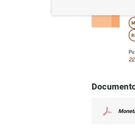
Au
M
R
Pu
20
Documento
Moneta