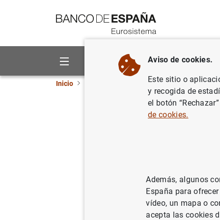
Ir a contenido
Aviso de cookies.
Sobre el Banco
Áreas de act
Este sitio o aplicac
Inicio
Publicaciones
Análisis económico e in
y recogida de estad
el botón “Rechazar”
Monetary 
de cookies.
channel
06/02/2018
Además, algunos cont
España para ofrecer
vídeo, un mapa o con
Se
acepta las cookies d