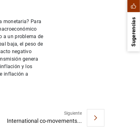
Sugerencias
ca monetaria? Para
 macroeconómico
do a un problema de
eal baja, el peso de
pacto negativo
ransmisión genera
inflación y los
e inflación a
1
2
Siguiente
International co-movements...