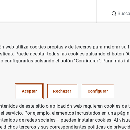
Buscar
uación
Punto de Información
Publicaciones
ión web utiliza cookies propias y de terceros para mejorar su
vestigación
Documentos de Trabajo
Monetary policy and the asse
ísticas. Puede aceptar todas las cookies pulsando el botón "
 o configurarlas pulsando el botón "Configurar". Para más in
policy and the asset risk-taki
Aceptar
Rechazar
Configurar
enidos de este sitio o aplicación web requieren cookies de 
 el servicio. Por ejemplo, elementos incrustados en una pág
tenidos de redes sociales— pueden instalar cookies. Al visua
rie: Documentos de Trabajo. 1805.
e dichos terceros y sus correspondientes políticas de privaci