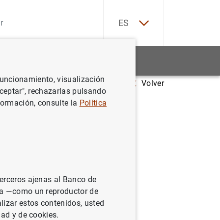
EN
ES
Estadísticas
Noticias y eventos
 funcionamiento, visualización
Volver
t risk-taking channel
Aceptar", rechazarlas pulsando
formación, consulte la
Política
ng
terceros ajenas al Banco de
ina —como un reproductor de
lizar estos contenidos, usted
dad y de cookies.