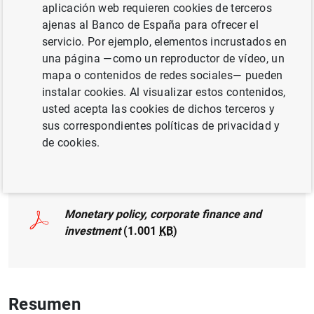
aplicación web requieren cookies de terceros
ajenas al Banco de España para ofrecer el
INVERSIÓN EMPRESARIAL
servicio. Por ejemplo, elementos incrustados en
TRANSMISIÓN DE POLÍTICA MONETARIA
una página —como un reproductor de vídeo, un
mapa o contenidos de redes sociales— pueden
MÉTODOS CUANTITATIVOS
instalar cookies. Al visualizar estos contenidos,
usted acepta las cookies de dichos terceros y
POLÍTICA MONETARIA
sus correspondientes políticas de privacidad y
de cookies.
Documento completo
Monetary policy, corporate finance and
investment
(1.001
KB
)
Resumen