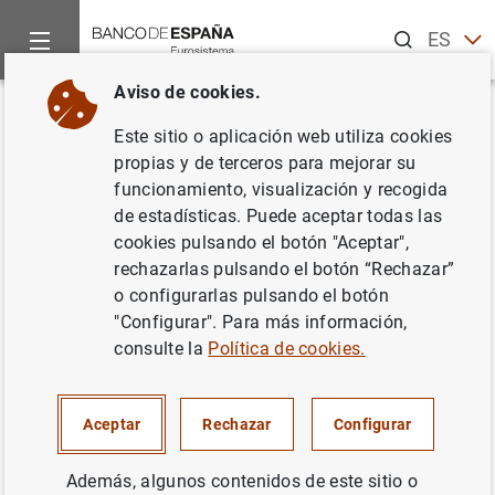
Buscar
ES
EN
Aviso de cookies.
Inicio
Publicaciones
Análisis económico e investigación
D
Volver
Este sitio o aplicación web utiliza cookies
Monetary policy, corporate
propias y de terceros para mejorar su
funcionamiento, visualización y recogida
finance and investment
de estadísticas. Puede aceptar todas las
cookies pulsando el botón "Aceptar",
28/03/2019
rechazarlas pulsando el botón “Rechazar”
o configurarlas pulsando el botón
"Configurar". Para más información,
consulte la
Política de cookies.
Serie: Documentos de Trabajo. 1911.
Autor: James Cloyne ,
Clodomiro Francisco
Aceptar
Rechazar
Configurar
Ferreira Mayorga
, Maren Froemel y Paolo
Surico
Además, algunos contenidos de este sitio o