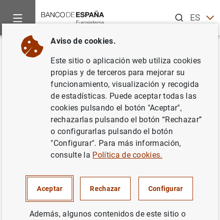
Buscar
ES
EN
Aviso de cookies.
Inicio
Publicaciones
Análisis económico e investigación
D
Volver
Este sitio o aplicación web utiliza cookies
Un modelo estructural para el
propias y de terceros para mejorar su
funcionamiento, visualización y recogida
análisis del mecanismo de
de estadísticas. Puede aceptar todas las
transmisión monetaria: el caso
cookies pulsando el botón "Aceptar",
rechazarlas pulsando el botón “Rechazar”
español
o configurarlas pulsando el botón
"Configurar". Para más información,
15/11/1996
consulte la
Política de cookies.
Aceptar
Rechazar
Configurar
Serie: Documentos de Trabajo. 9629.
Además, algunos contenidos de este sitio o