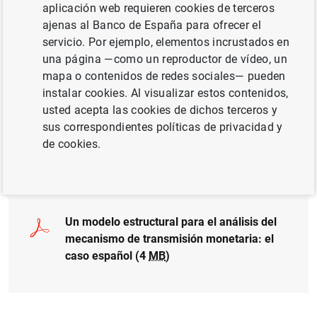
Autor: Ricardo Mestre , Javier Vallés y Javier
aplicación web requieren cookies de terceros
Andrés
ajenas al Banco de España para ofrecer el
servicio. Por ejemplo, elementos incrustados en
una página —como un reproductor de vídeo, un
TIPOS DE CAMBIO
mapa o contenidos de redes sociales— pueden
PRECIOS Y MÁRGENES
INFLACIÓN
instalar cookies. Al visualizar estos contenidos,
usted acepta las cookies de dichos terceros y
TRANSMISIÓN DE POLÍTICA MONETARIA
sus correspondientes políticas de privacidad y
de cookies.
Documento completo
Un modelo estructural para el análisis del
mecanismo de transmisión monetaria: el
caso español (4
MB
)