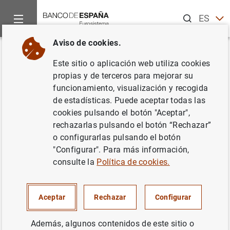
Buscar
ES
EN
Aviso de cookies.
Inicio
Publicaciones
Análisis económico e investigación
D
Volver
Este sitio o aplicación web utiliza cookies
Model averaging in economics
propias y de terceros para mejorar su
funcionamiento, visualización y recogida
13/09/2011
de estadísticas. Puede aceptar todas las
cookies pulsando el botón "Aceptar",
rechazarlas pulsando el botón “Rechazar”
o configurarlas pulsando el botón
"Configurar". Para más información,
Serie: Documentos de Trabajo. 1123.
consulte la
Política de cookies.
Autor:
Enrique Moral-Benito
Aceptar
Rechazar
Configurar
MÉTODOS CUANTITATIVOS
Además, algunos contenidos de este sitio o
TIPOS DE CAMBIO