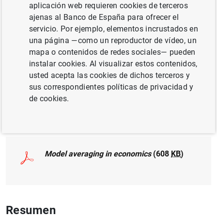
aplicación web requieren cookies de terceros
ajenas al Banco de España para ofrecer el
SOCIEDADES NO FINANCIERAS, EMPRESAS
servicio. Por ejemplo, elementos incrustados en
CRECIMIENTO ECONÓMICO Y CONVERGENCIA
una página —como un reproductor de vídeo, un
mapa o contenidos de redes sociales— pueden
instalar cookies. Al visualizar estos contenidos,
Publicado en:
Journal of Economic Surveys
,
usted acepta las cookies de dichos terceros y
2015, Vol. 29
.
sus correspondientes políticas de privacidad y
de cookies.
Documento completo
Model averaging in economics
(608
KB
)
Resumen