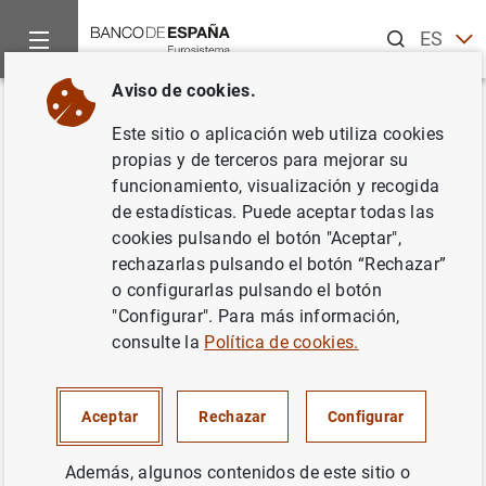
Buscar
ES
EN
Aviso de cookies.
Inicio
Publicaciones
Análisis económico e investigación
D
Volver
Este sitio o aplicación web utiliza cookies
Introducing the EURO-STING:
propias y de terceros para mejorar su
funcionamiento, visualización y recogida
Short Term INdicator of Euro
de estadísticas. Puede aceptar todas las
Area Growth
cookies pulsando el botón "Aceptar",
rechazarlas pulsando el botón “Rechazar”
07/04/2008
o configurarlas pulsando el botón
"Configurar". Para más información,
consulte la
Política de cookies.
Serie: Documentos de Trabajo. 0807.
Aceptar
Rechazar
Configurar
Autor: Máximo Camacho y
Gabriel Pérez
Además, algunos contenidos de este sitio o
Quirós