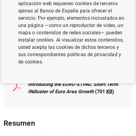
aplicación web requieren cookies de terceros
ajenas al Banco de España para ofrecer el
CRECIMIENTO ECONÓMICO Y CONVERGENCIA
servicio. Por ejemplo, elementos incrustados en
una página —como un reproductor de vídeo, un
MÉTODOS CUANTITATIVOS
DESIGUALDAD
mapa o contenidos de redes sociales— pueden
instalar cookies. Al visualizar estos contenidos,
SOCIEDADES NO FINANCIERAS, EMPRESAS
usted acepta las cookies de dichos terceros y
sus correspondientes políticas de privacidad y
Documento completo
de cookies.
Introducing the EURO-STING: Short Term
INdicator of Euro Area Growth
(701
KB
)
Resumen