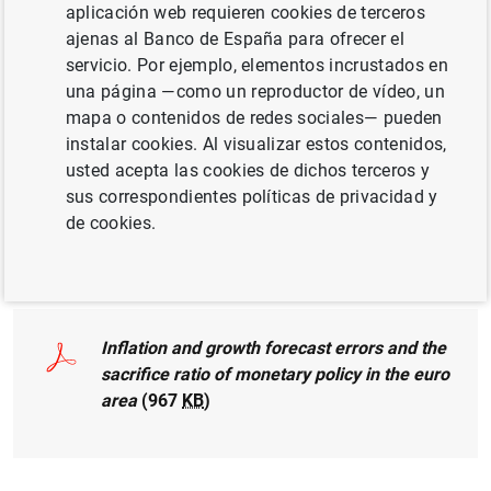
aplicación web requieren cookies de terceros
ajenas al Banco de España para ofrecer el
CRECIMIENTO ECONÓMICO Y CONVERGENCIA
servicio. Por ejemplo, elementos incrustados en
una página —como un reproductor de vídeo, un
POLÍTICA MONETARIA
mapa o contenidos de redes sociales— pueden
instalar cookies. Al visualizar estos contenidos,
UNIÓN ECONÓMICA Y MONETARIA
usted acepta las cookies de dichos terceros y
BCE, EUROSISTEMA
sus correspondientes políticas de privacidad y
de cookies.
Documento completo
Inflation and growth forecast errors and the
sacrifice ratio of monetary policy in the euro
area
(967
KB
)