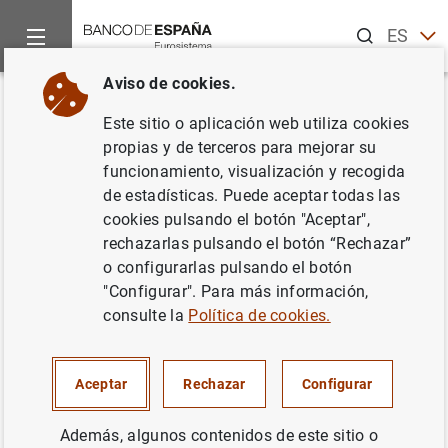
Buscar
ES
EN
Aviso de cookies.
Inicio
Publicaciones
Análisis económico e investigación
D
Volver
Este sitio o aplicación web utiliza cookies
Inflation and growth forecast
propias y de terceros para mejorar su
funcionamiento, visualización y recogida
errors and the sacrifice ratio of
de estadísticas. Puede aceptar todas las
monetary policy in the euro area
cookies pulsando el botón "Aceptar",
rechazarlas pulsando el botón “Rechazar”
28/03/2025
o configurarlas pulsando el botón
"Configurar". Para más información,
consulte la
Política de cookies.
Serie: Documentos de Trabajo. 2516.
Aceptar
Rechazar
Configurar
Autor:
Javier J. Pérez
,
Daniel Santabárbara
Además, algunos contenidos de este sitio o
y
Corinna Ghirelli