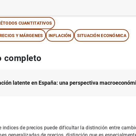
tor:
Luis J. Álvarez
y Miguel Sebastián
ÉTODOS CUANTITATIVOS
RECIOS Y MÁRGENES
INFLACIÓN
SITUACIÓN ECONÓMICA
 completo
lación latente en España: una perspectiva macroeconóm
e indices de precios puede dificultar la distinción entre camb
ones generalizadas de precios, distinción que es especialmente