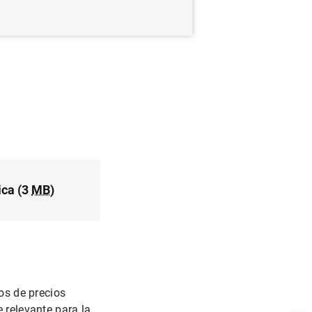
ica (3
MB
)
ios de precios
 relevante para la