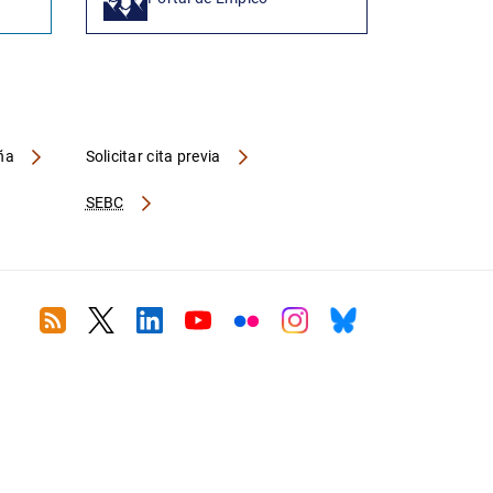
aña
Solicitar cita previa
SEBC
RSS
Twitter
Linkedin
Youtube
Flickr
Instagram
Bluesky