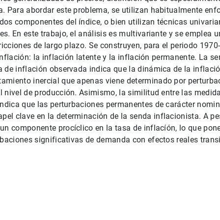
. Para abordar este problema, se utilizan habitualmente enf
os componentes del índice, o bien utilizan técnicas univaria
s. En este trabajo, el análisis es multivariante y se emplea
tricciones de largo plazo. Se construyen, para el periodo 197
inflación: la inflación latente y la inflación permanente. La
 de inflación observada indica que la dinámica de la inflac
amiento inercial que apenas viene determinado por perturba
 nivel de producción. Asimismo, la similitud entre las medida
 indica que las perturbaciones permanentes de carácter nomi
l clave en la determinación de la senda inflacionista. A pes
un componente procíclico en la tasa de inflacíón, lo que pon
rbaciones significativas de demanda con efectos reales transi