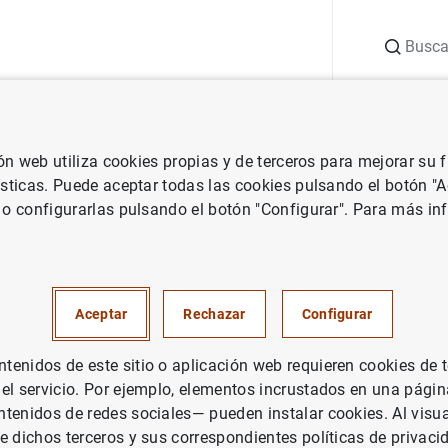
Buscar
uación
Punto de Información
Publicaciones
ión web utiliza cookies propias y de terceros para mejorar su
vestigación
Documentos de Trabajo
La inflación latente en Esp
ísticas. Puede aceptar todas las cookies pulsando el botón "
 o configurarlas pulsando el botón "Configurar". Para más in
ión latente en España: una per
onómica
Aceptar
Rechazar
Configurar
enidos de este sitio o aplicación web requieren cookies de 
 el servicio. Por ejemplo, elementos incrustados en una pág
tenidos de redes sociales— pueden instalar cookies. Al visua
rie: Documentos de Trabajo. 9521.
e dichos terceros y sus correspondientes políticas de privaci