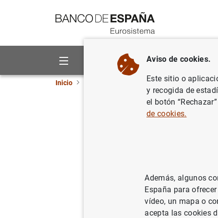
Ir a contenido
Aviso de cookies.
Sobre el Banco
Áreas de act
Este sitio o aplicac
Inicio
Publicaciones
Análisis económico e in
y recogida de estad
el botón “Rechazar”
La inflac
de cookies.
macroec
24/07/1995
Además, algunos cont
España para ofrecer
vídeo, un mapa o con
Se
acepta las cookies d