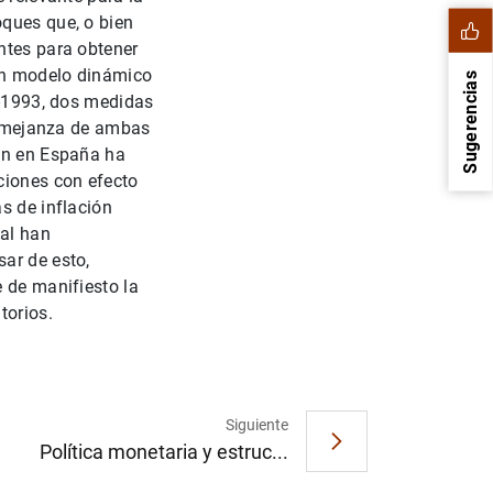
oques que, o bien
ntes para obtener
 un modelo dinámico
Sugerencias
0-1993, dos medidas
 semejanza de ambas
ión en España ha
ciones con efecto
s de inflación
nal han
ar de esto,
e de manifiesto la
torios.
1
2
Siguiente
Política monetaria y estruc...