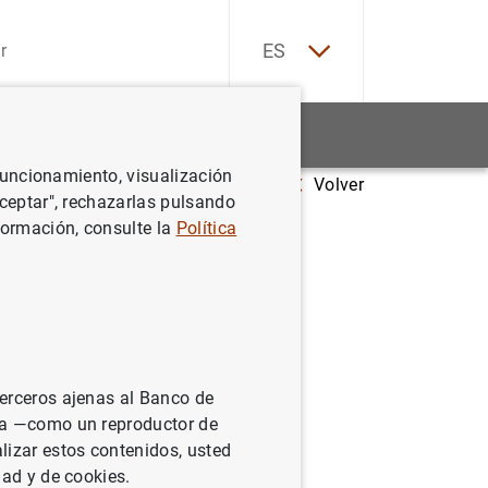
EN
ES
Estadísticas
Noticias y eventos
 funcionamiento, visualización
Volver
aña: una perspectiva macroeconómica
Aceptar", rechazarlas pulsando
formación, consulte la
Política
spectiva
terceros ajenas al Banco de
ina —como un reproductor de
lizar estos contenidos, usted
dad y de cookies.