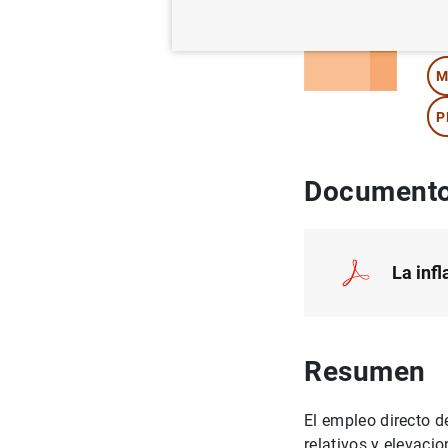
Au
M
P
Documento
La inf
Resumen
El empleo directo d
relativos y elevaci