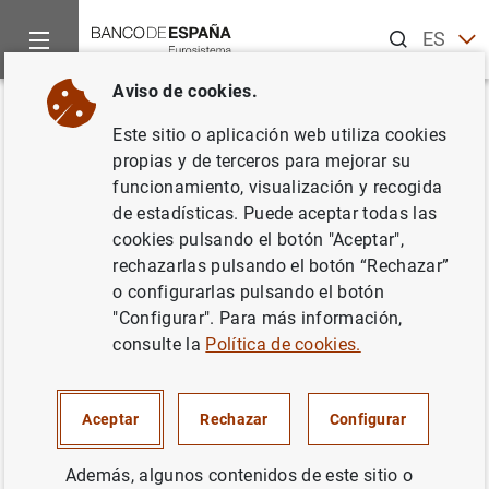
Buscar
ES
EN
Aviso de cookies.
Inicio
Publicaciones
Análisis económico e investigación
D
Volver
Este sitio o aplicación web utiliza cookies
Fiscal policies in Spain: main
propias y de terceros para mejorar su
funcionamiento, visualización y recogida
stylised facts revisited
de estadísticas. Puede aceptar todas las
cookies pulsando el botón "Aceptar",
13/05/2014
rechazarlas pulsando el botón “Rechazar”
o configurarlas pulsando el botón
"Configurar". Para más información,
consulte la
Política de cookies.
Serie: Documentos de Trabajo. 1408.
Autor: Francisco de Castro Fernández ,
Aceptar
Rechazar
Configurar
Francisco Martí , Antonio Montesinos ,
Javier J. Pérez
y A. Jesús Sánchez
Además, algunos contenidos de este sitio o