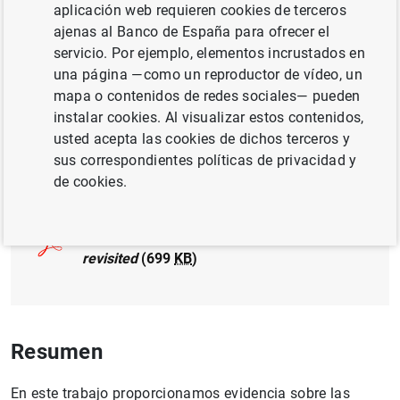
aplicación web requieren cookies de terceros
ajenas al Banco de España para ofrecer el
POLÍTICA FISCAL
servicio. Por ejemplo, elementos incrustados en
MÉTODOS CUANTITATIVOS
CRISIS
una página —como un reproductor de vídeo, un
mapa o contenidos de redes sociales— pueden
DEUDA PÚBLICA
instalar cookies. Al visualizar estos contenidos,
usted acepta las cookies de dichos terceros y
sus correspondientes políticas de privacidad y
Documento completo
de cookies.
Fiscal policies in Spain: main stylised facts
revisited
(699
KB
)
Resumen
En este trabajo proporcionamos evidencia sobre las