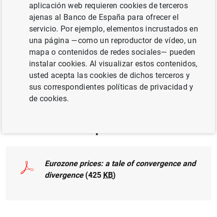
aplicación web requieren cookies de terceros
CRECIMIENTO ECONÓMICO Y CONVERGENCIA
ajenas al Banco de España para ofrecer el
POLÍTICA MONETARIA
servicio. Por ejemplo, elementos incrustados en
una página —como un reproductor de vídeo, un
PRECIOS Y MÁRGENES
INFLACIÓN
mapa o contenidos de redes sociales— pueden
instalar cookies. Al visualizar estos contenidos,
Publicado en:
Economic Modelling, Volume
usted acepta las cookies de dichos terceros y
126, September 2023, Art 106418
sus correspondientes políticas de privacidad y
de cookies.
Documento completo
Eurozone prices: a tale of convergence and
divergence
(425
KB
)