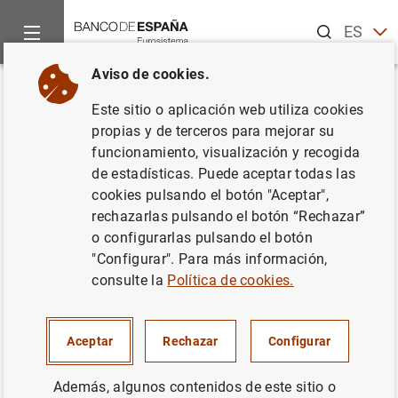
Buscar
ES
EN
Aviso de cookies.
Inicio
Publicaciones
Análisis económico e investigación
D
Volver
Este sitio o aplicación web utiliza cookies
Eurozone prices: a tale of
propias y de terceros para mejorar su
funcionamiento, visualización y recogida
convergence and divergence
de estadísticas. Puede aceptar todas las
cookies pulsando el botón "Aceptar",
14/05/2020
rechazarlas pulsando el botón “Rechazar”
o configurarlas pulsando el botón
"Configurar". Para más información,
consulte la
Política de cookies.
Serie: Documentos de Trabajo. 2010.
Autor: Alfredo García-Hiernaux ,
María
Aceptar
Rechazar
Configurar
Teresa González Pérez
y David E. Guerrero
Además, algunos contenidos de este sitio o