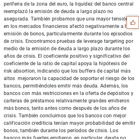
Sugerencia
periferia de la zona del euro, la liquidez del banco central
reemplazó la emisión de deuda a largo plazo no
asegurada. También probamos que una mayor tensión
en los mercados financieros afectó negativamente a la
emisión de bonos, particularmente durante los episodios
de crisis. Encontramos pruebas de leverage targeting por
medio de la emisión de deuda a largo plazo durante los
años de crisis. El coeficiente positivo y significativo del
coeficiente de la ratio de capital apoya la hipótesis de
risk absortion, indicando que los buffers de capital más
altos mejoraron la capacidad de soportar el riesgo de los
bancos, permitiéndoles emitir más deuda. Además, los
bancos con más restricciones en la oferta de depósitos y
carteras de préstamos relativamente grandes emitieron
más bonos, tanto antes como después de los años de
1
2
crisis. También concluimos que los bancos con mejor
calificación crediticia tenían mayor probabilidad de emitir
bonos, también durante los períodos de crisis. Los
bancos más fuertes emitieron, en particular, deuda no