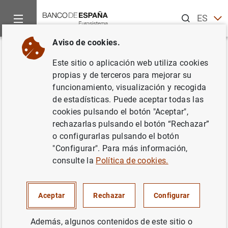
Buscar
ES
EN
Aviso de cookies.
Inicio
Publicaciones
Análisis económico e investigación
D
Volver
Este sitio o aplicación web utiliza cookies
The determinants of long-term
propias y de terceros para mejorar su
funcionamiento, visualización y recogida
debt issuance by European
de estadísticas. Puede aceptar todas las
banks: evidence of two crises
cookies pulsando el botón "Aceptar",
rechazarlas pulsando el botón “Rechazar”
06/10/2016
o configurarlas pulsando el botón
"Configurar". Para más información,
consulte la
Política de cookies.
Serie: Documentos de Trabajo. 1621.
Aceptar
Rechazar
Configurar
Autor: Adrian van Rixtel ,
Luna Romo
Además, algunos contenidos de este sitio o
González
y Jing Yang