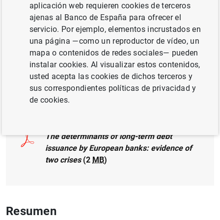
aplicación web requieren cookies de terceros
ajenas al Banco de España para ofrecer el
CRISIS
servicio. Por ejemplo, elementos incrustados en
una página —como un reproductor de vídeo, un
COMPETITIVIDAD
MERCADOS FINANCIEROS
mapa o contenidos de redes sociales— pueden
instalar cookies. Al visualizar estos contenidos,
FINANZAS EMPRESARIALES
usted acepta las cookies de dichos terceros y
sus correspondientes políticas de privacidad y
Documento completo
de cookies.
The determinants of long-term debt
issuance by European banks: evidence of
two crises
(2
MB
)
Resumen