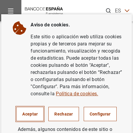
Buscar
ES
EN
Aviso de cookies.
Inicio
Publicaciones
Análisis económico e investigación
D
Volver
Este sitio o aplicación web utiliza cookies
Una taxonomía de actividades
propias y de terceros para mejorar su
funcionamiento, visualización y recogida
sostenibles para Europa
de estadísticas. Puede aceptar todas las
cookies pulsando el botón "Aceptar",
21/01/2021
rechazarlas pulsando el botón “Rechazar”
o configurarlas pulsando el botón
"Configurar". Para más información,
consulte la
Política de cookies.
Serie: Documentos Ocasionales. 2101.
Autor:
Luna Romo González
Aceptar
Rechazar
Configurar
Además, algunos contenidos de este sitio o
FINANZAS SOSTENIBLES