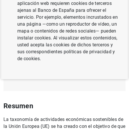
aplicación web requieren cookies de terceros
CAMBIO CLIMÁTICO Y TRANSICIÓN
ajenas al Banco de España para ofrecer el
ECOLÓGICA
servicio. Por ejemplo, elementos incrustados en
una página —como un reproductor de vídeo, un
UNIÓN EUROPEA
INVERSIÓN EMPRESARIAL
mapa o contenidos de redes sociales— pueden
instalar cookies. Al visualizar estos contenidos,
usted acepta las cookies de dichos terceros y
Documento completo
sus correspondientes políticas de privacidad y
de cookies.
Una taxonomía de actividades sostenibles
para Europa (556
KB
)
Resumen
La taxonomía de actividades económicas sostenibles de
la Unión Europea (UE) se ha creado con el objetivo de que