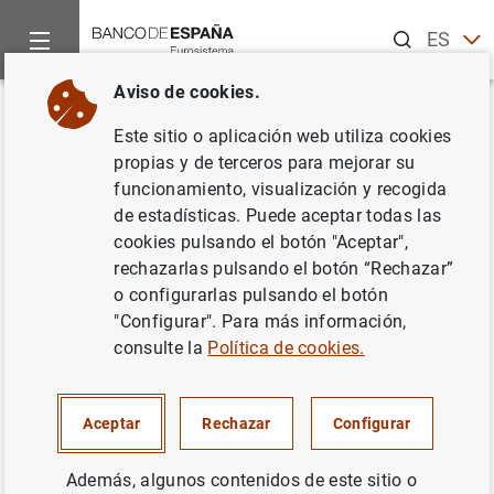
Buscar
ES
EN
Aviso de cookies.
Inicio
Publicaciones
Análisis económico e investigación
D
Volver
Este sitio o aplicación web utiliza cookies
Los mecanismos
propias y de terceros para mejorar su
funcionamiento, visualización y recogida
extraordinarios de pago a
de estadísticas. Puede aceptar todas las
proveedores de las
cookies pulsando el botón "Aceptar",
rechazarlas pulsando el botón “Rechazar”
Administraciones Públicas en
o configurarlas pulsando el botón
España
"Configurar". Para más información,
consulte la
Política de cookies.
19/02/2015
Aceptar
Rechazar
Configurar
Además, algunos contenidos de este sitio o
Serie: Documentos Ocasionales. 1501.