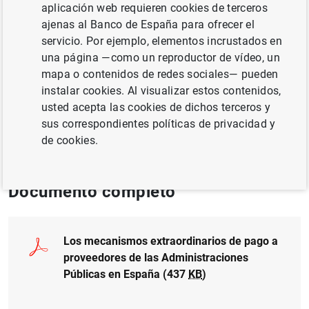
aplicación web requieren cookies de terceros
ajenas al Banco de España para ofrecer el
Autor:
Mar Delgado Téllez
, Pablo Hernández
servicio. Por ejemplo, elementos incrustados en
de Cos ,
Samuel Hurtado
y
Javier J. Pérez
una página —como un reproductor de vídeo, un
mapa o contenidos de redes sociales— pueden
COMPETITIVIDAD
instalar cookies. Al visualizar estos contenidos,
usted acepta las cookies de dichos terceros y
ADMINISTRACIONES PÚBLICAS
CRÉDITO
sus correspondientes políticas de privacidad y
de cookies.
CONSUMO Y AHORRO
Documento completo
Los mecanismos extraordinarios de pago a
proveedores de las Administraciones
Públicas en España (437
KB
)