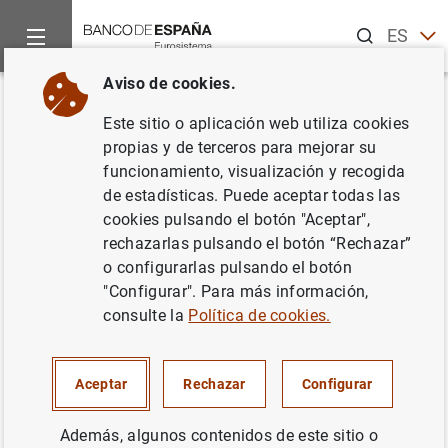
Buscar
ES
EN
Aviso de cookies.
Inicio
Publicaciones
Análisis económico e investigación
D
Volver
Este sitio o aplicación web utiliza cookies
Estructura impositiva y
propias y de terceros para mejorar su
funcionamiento, visualización y recogida
capacidad recaudatoria en
de estadísticas. Puede aceptar todas las
España: un análisis comparado
cookies pulsando el botón "Aceptar",
rechazarlas pulsando el botón “Rechazar”
con la UE
o configurarlas pulsando el botón
"Configurar". Para más información,
04/09/2015
consulte la
Política de cookies.
Aceptar
Rechazar
Configurar
Serie: Documentos Ocasionales. 1406.
Además, algunos contenidos de este sitio o