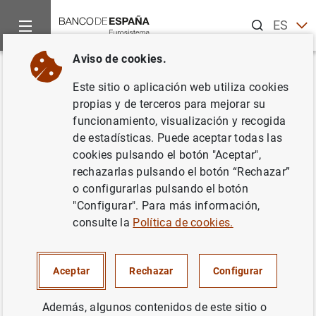
Buscar
ES
EN
Aviso de cookies.
Inicio
Publicaciones
Análisis económico e investigación
D
Volver
Este sitio o aplicación web utiliza cookies
Conceptos, fundamentos y
propias y de terceros para mejorar su
funcionamiento, visualización y recogida
herramientas de neurociencia y
de estadísticas. Puede aceptar todas las
su aplicación al billete
cookies pulsando el botón "Aceptar",
rechazarlas pulsando el botón “Rechazar”
03/03/2023
o configurarlas pulsando el botón
"Configurar". Para más información,
consulte la
Política de cookies.
Serie: Documentos Ocasionales. 2304.
Aceptar
Rechazar
Configurar
Autor: Belén Aroca Moya
Además, algunos contenidos de este sitio o