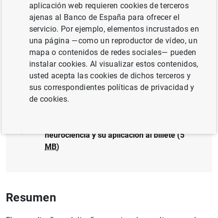
aplicación web requieren cookies de terceros
EFECTIVO, MONEDAS Y BILLETES
ajenas al Banco de España para ofrecer el
servicio. Por ejemplo, elementos incrustados en
INTELIGENCIA ARTIFICIAL Y BIG DATA
una página —como un reproductor de vídeo, un
mapa o contenidos de redes sociales— pueden
BCE, EUROSISTEMA
INNOVACIÓN E I+D
instalar cookies. Al visualizar estos contenidos,
usted acepta las cookies de dichos terceros y
Documento completo
sus correspondientes políticas de privacidad y
de cookies.
Conceptos, fundamentos y herramientas de
neurociencia y su aplicación al billete (5
MB
)
Resumen