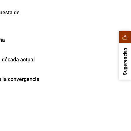
cuesta de
aña
Sugerencias
a década actual
e la convergencia
1
2