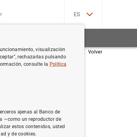
EN
ES
Estadísticas
Noticias y eventos
 funcionamiento, visualización
Volver
Aceptar", rechazarlas pulsando
formación, consulte la
Política
terceros ajenas al Banco de
ina —como un reproductor de
lizar estos contenidos, usted
dad y de cookies.