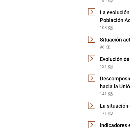
184
KB
La evolución
Población Ac
108
KB
Situación ac
98
KB
Evolución de
131
KB
Descomposici
hacia la Uni
141
KB
La situación
171
KB
Indicadores