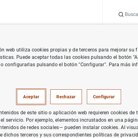
Buscar
uación
Punto de Información
Publicaciones
ión web utiliza cookies propias y de terceros para mejorar su
vestigación
Boletín Económico
Febrero 2008
ísticas. Puede aceptar todas las cookies pulsando el botón "
 o configurarlas pulsando el botón "Configurar". Para más in
2008
Aceptar
Rechazar
Configurar
enidos de este sitio o aplicación web requieren cookies de 
rie: Boletín Económico.
 el servicio. Por ejemplo, elementos incrustados en una pág
tenidos de redes sociales— pueden instalar cookies. Al visua
tor: Banco de España
e dichos terceros y sus correspondientes políticas de privaci