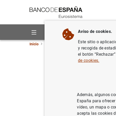
Ir a contenido
Aviso de cookies.
Sobre el Banco
Áreas de act
Este sitio o aplicac
Inicio
Publicaciones
Análisis económico e in
y recogida de estad
el botón “Rechazar”
Febrero 
de cookies.
23/01/2009
Además, algunos cont
Se
España para ofrecer
vídeo, un mapa o con
Au
acepta las cookies d