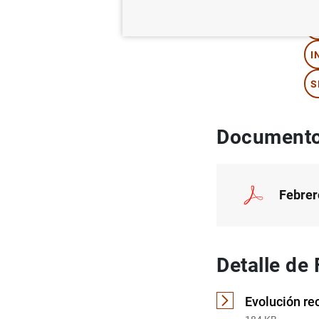
T
I
S
Documento
Febrer
Detalle de
Evolución re