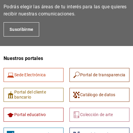
Recuadro 8. La reciente desaceleración de la act
428
KB
Podrás elegir las áreas de tu interés para las que quieres
347
KB
recibir nuestras comunicaciones.
Encuesta sobre Préstamos Bancarios en España:
Recuadro 9. Relación entre el crecimiento del PI
426
KB
Suscribirme
285
KB
Las medidas proteccionistas arancelarias y las 
603
KB
Préstamos corporativos apalancados: definición 
Nuestros portales
477
KB
Resultados de las empresas no financieras hasta
Sede Electrónica
Portal de transparencia
498
KB
Portal del cliente
Catálogo de datos
bancario
Portal educativo
Colección de arte