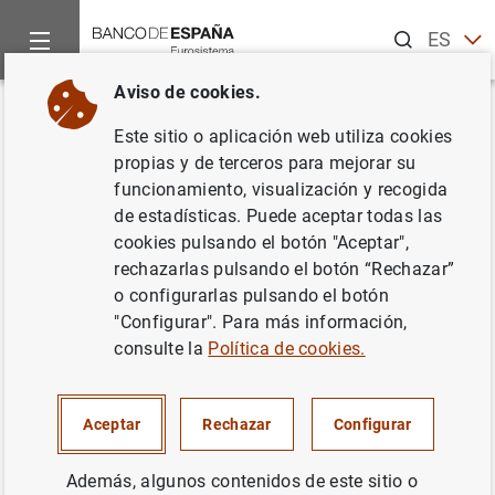
Buscar
ES
EN
Aviso de cookies.
Inicio
Publicaciones
Análisis económico e investigación
B
Volver
Este sitio o aplicación web utiliza cookies
4/2019
propias y de terceros para mejorar su
funcionamiento, visualización y recogida
20/12/2019
de estadísticas. Puede aceptar todas las
cookies pulsando el botón "Aceptar",
rechazarlas pulsando el botón “Rechazar”
o configurarlas pulsando el botón
"Configurar". Para más información,
Serie: Boletín Económico.
consulte la
Política de cookies.
Autor: Banco de España
Aceptar
Rechazar
Configurar
SITUACIÓN ECONÓMICA
Además, algunos contenidos de este sitio o
CRECIMIENTO ECONÓMICO Y CONVERGENCIA