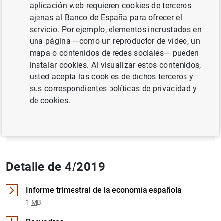
aplicación web requieren cookies de terceros
ajenas al Banco de España para ofrecer el
ECONOMÍA INTERNACIONAL
servicio. Por ejemplo, elementos incrustados en
FINANZAS DE LOS HOGARES
una página —como un reproductor de vídeo, un
mapa o contenidos de redes sociales— pueden
instalar cookies. Al visualizar estos contenidos,
Documento completo
usted acepta las cookies de dichos terceros y
sus correspondientes políticas de privacidad y
de cookies.
4/2019 (2
MB
)
Detalle de 4/2019
Informe trimestral de la economía española
1
MB