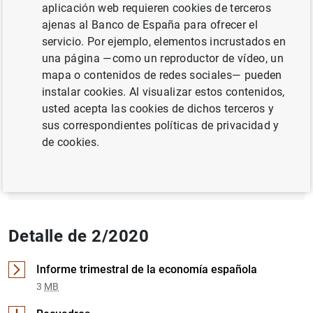
aplicación web requieren cookies de terceros
ajenas al Banco de España para ofrecer el
PYMES Y AUTÓNOMOS
servicio. Por ejemplo, elementos incrustados en
ECONOMÍA INTERNACIONAL
una página —como un reproductor de vídeo, un
mapa o contenidos de redes sociales— pueden
instalar cookies. Al visualizar estos contenidos,
Documento completo
usted acepta las cookies de dichos terceros y
sus correspondientes políticas de privacidad y
de cookies.
2/2020 (3
MB
)
Detalle de 2/2020
Informe trimestral de la economía española
3
MB