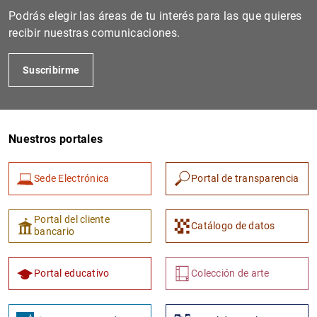
1
MB
Podrás elegir las áreas de tu interés para las que quieres
recibir nuestras comunicaciones.
Encuesta sobre Préstamos Bancarios en España: 
549
KB
Suscribirme
Escenarios macroeconómicos de referencia para 
675
KB
Nuestros portales
Sede Electrónica
Portal de transparencia
Portal del cliente
Catálogo de datos
bancario
Portal educativo
Colección de arte