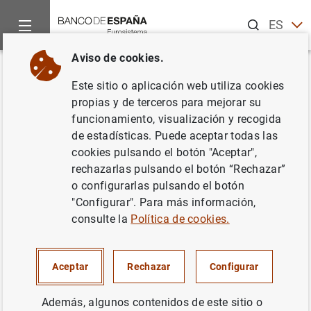
Buscar
ES
EN
Aviso de cookies.
Inicio
Publicaciones
Análisis económico e investigación
B
Volver
Este sitio o aplicación web utiliza cookies
2/2020
propias y de terceros para mejorar su
funcionamiento, visualización y recogida
25/06/2020
de estadísticas. Puede aceptar todas las
cookies pulsando el botón "Aceptar",
rechazarlas pulsando el botón “Rechazar”
o configurarlas pulsando el botón
"Configurar". Para más información,
Serie: Boletín Económico.
consulte la
Política de cookies.
Autor: Banco de España
Aceptar
Rechazar
Configurar
CRÉDITO
Además, algunos contenidos de este sitio o
SITUACIÓN ECONÓMICA