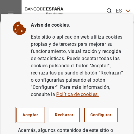
Buscar
ES
EN
Aviso de cookies.
Inicio
Noticias y eventos
Recursos informativos
Vídeos
Volver
Este sitio o aplicación web utiliza cookies
Las sucursales: 150 años al
propias y de terceros para mejorar su
funcionamiento, visualización y recogida
servicio de la ciudadanía
de estadísticas. Puede aceptar todas las
cookies pulsando el botón "Aceptar",
24/05/2024
rechazarlas pulsando el botón “Rechazar”
o configurarlas pulsando el botón
"Configurar". Para más información,
consulte la
Política de cookies.
Los bancos provinciales de A Coruña, Barcelona, Bilbao,
Málaga, Oviedo, Palma, Valladolid y Zaragoza se
integraron como sucursales del Banco de España en
Aceptar
Rechazar
Configurar
1874. De esta forma, podían seguir emitiendo dinero, una
facultad que pasó a ser monopolio del Banco de España
Además, algunos contenidos de este sitio o
ese año a raíz de la aprobación del Decreto-Ley del