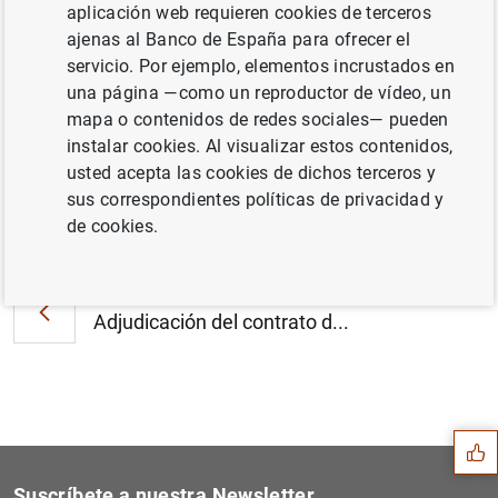
Comparecencia del presidente de la
aplicación web requieren cookies de terceros
Comisión Rectora del FROB ante la
ajenas al Banco de España para ofrecer el
Comisión de Economía y Competitividad del
servicio. Por ejemplo, elementos incrustados en
Congreso de los Diputados (160
KB
)
una página —como un reproductor de vídeo, un
mapa o contenidos de redes sociales— pueden
instalar cookies. Al visualizar estos contenidos,
usted acepta las cookies de dichos terceros y
sus correspondientes políticas de privacidad y
Siguiente
de cookies.
CNMV: Hecho Relevante de Un...
Anterior
Adjudicación del contrato d...
Sugerencia
Suscríbete a nuestra Newsletter