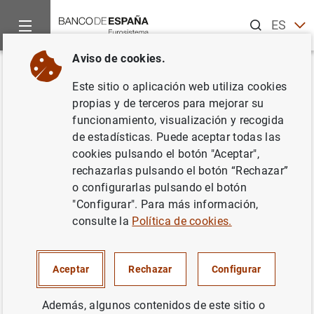
Buscar
ES
EN
Aviso de cookies.
Inicio
Noticias y eventos
Otros temas de interés
Reestruct
Volver
Este sitio o aplicación web utiliza cookies
Comparecencia del presidente
propias y de terceros para mejorar su
funcionamiento, visualización y recogida
de la Comisión Rectora del
de estadísticas. Puede aceptar todas las
FROB ante la Comisión de
cookies pulsando el botón "Aceptar",
rechazarlas pulsando el botón “Rechazar”
Economía y Competitividad del
o configurarlas pulsando el botón
Congreso de los Diputados
"Configurar". Para más información,
consulte la
Política de cookies.
05/02/2014
Aceptar
Rechazar
Configurar
Además, algunos contenidos de este sitio o