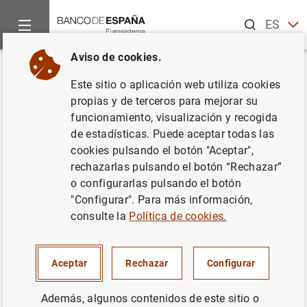
Buscar
ES
EN
Aviso de cookies.
Inicio
Noticias y eventos
Otros temas de interés
Reestruct
Volver
Este sitio o aplicación web utiliza cookies
CNMV: Hecho Relevante de
propias y de terceros para mejorar su
funcionamiento, visualización y recogida
Unicaja Banco sobre la Oferta
de estadísticas. Puede aceptar todas las
de Canje de títulos de Banco
cookies pulsando el botón "Aceptar",
rechazarlas pulsando el botón “Rechazar”
CEISS
o configurarlas pulsando el botón
"Configurar". Para más información,
28/01/2014
consulte la
Política de cookies.
Aceptar
Rechazar
Configurar
CNMV: Hecho Relevante de Unicaja Banco
Además, algunos contenidos de este sitio o
sobre la Oferta de Canje de títulos de Banco