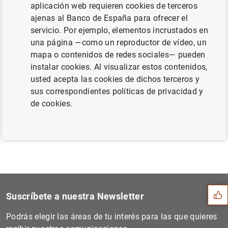
aplicación web requieren cookies de terceros
CEISS (39
KB
)
ajenas al Banco de España para ofrecer el
servicio. Por ejemplo, elementos incrustados en
una página —como un reproductor de vídeo, un
mapa o contenidos de redes sociales— pueden
Siguiente
instalar cookies. Al visualizar estos contenidos,
Nombramiento de administrad...
usted acepta las cookies de dichos terceros y
sus correspondientes políticas de privacidad y
de cookies.
Anterior
Comparecencia del president...
Sugerencia
Suscríbete a nuestra Newsletter
Podrás elegir las áreas de tu interés para las que quieres