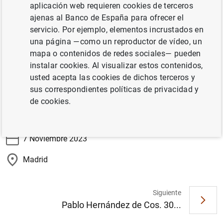
aplicación web requieren cookies de terceros
30 Encuentro del Sector Financiero “Apoyando el
ajenas al Banco de España para ofrecer el
crecimiento económico en tiempos de cambio”
servicio. Por ejemplo, elementos incrustados en
organizado por ABC y Deloitte.
una página —como un reproductor de vídeo, un
mapa o contenidos de redes sociales— pueden
instalar cookies. Al visualizar estos contenidos,
Información
usted acepta las cookies de dichos terceros y
sus correspondientes políticas de privacidad y
de cookies.
Información
7 Noviembre 2023
Madrid
Siguiente
Sugerencia
Pablo Hernández de Cos. 30...