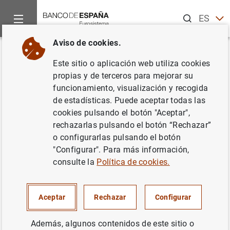
Buscar
ES
EN
Aviso de cookies.
Inicio
Noticias y eventos
Eventos del Banco de España
Ag
Volver
Este sitio o aplicación web utiliza cookies
Margarita Delgado. 30
propias y de terceros para mejorar su
funcionamiento, visualización y recogida
Encuentro del Sector Financiero
de estadísticas. Puede aceptar todas las
cookies pulsando el botón "Aceptar",
rechazarlas pulsando el botón “Rechazar”
o configurarlas pulsando el botón
13:30
"Configurar". Para más información,
Evento presencial (previa invitación)
consulte la
Política de cookies.
Meliá Castilla
C. del Poeta Joan Maragall, 43
Madrid
Aceptar
Rechazar
Configurar
Además, algunos contenidos de este sitio o
La subgobernadora, Margarita Delgado, participará en el