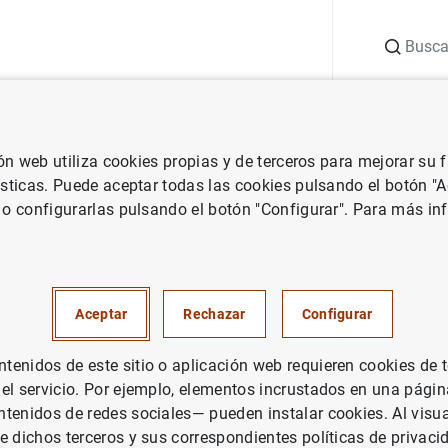
Buscar
uación
Punto de Información
Publicaciones
ión web utiliza cookies propias y de terceros para mejorar su
Banco de España
Agenda del Banco de España
Ángel Gavilán. Pe
ísticas. Puede aceptar todas las cookies pulsando el botón "
 o configurarlas pulsando el botón "Configurar". Para más in
erspectivas ante los retos y
ara el tejido empresarial en
Aceptar
Rechazar
Configurar
enidos de este sitio o aplicación web requieren cookies de 
 el servicio. Por ejemplo, elementos incrustados en una pág
tenidos de redes sociales— pueden instalar cookies. Al visua
e dichos terceros y sus correspondientes políticas de privaci
cesaria)