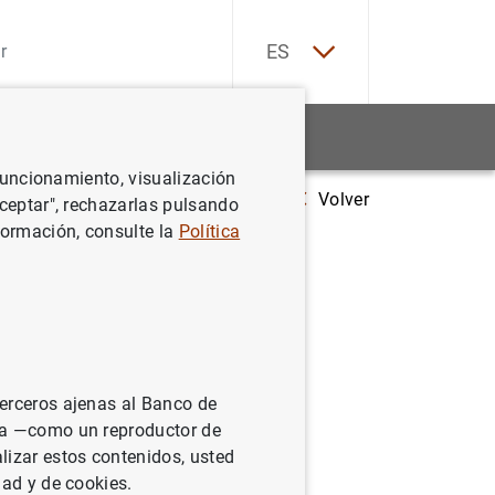
EN
ES
Estadísticas
Noticias y eventos
 funcionamiento, visualización
Volver
rspectivas ante los retos y oportunidades para el tejido empresarial en E
Aceptar", rechazarlas pulsando
formación, consulte la
Política
terceros ajenas al Banco de
ina —como un reproductor de
lizar estos contenidos, usted
dad y de cookies.