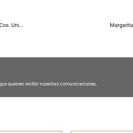
os. Uni...
Margarita
s que quieres recibir nuestras comunicaciones.