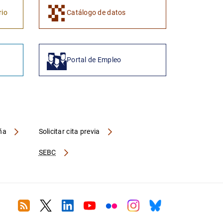
rio
Catálogo de datos
Portal de Empleo
aña
Solicitar cita previa
SEBC
RSS
Twitter
Linkedin
Youtube
Flickr
Instagram
Bluesky