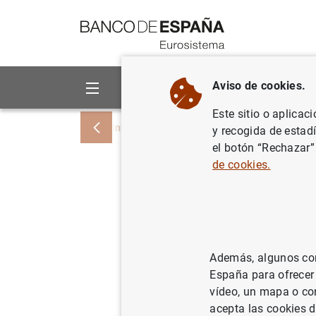
Ir a contenido
Aviso de cookies.
Sobre el Banco
Áreas de act
Este sitio o aplicac
Inicio
Noticias y eventos
Eventos del 
y recogida de estad
el botón “Rechazar”
de cookies.
Ángel Gavilán. P
oportunidades p
España
Además, algunos cont
España para ofrecer
vídeo, un mapa o con
11:15
acepta las cookies d
Evento presencial (invitación ne