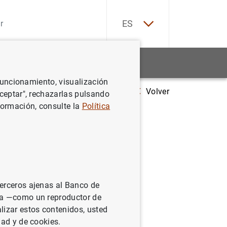
EN
ES
Estadísticas
Noticias y eventos
 funcionamiento, visualización
Volver
ummer Forum Workshop on A Dynamic Economic and Monetary Union
Aceptar", rechazarlas pulsando
formación, consulte la
Política
 A
terceros ajenas al Banco de
ina —como un reproductor de
lizar estos contenidos, usted
dad y de cookies.