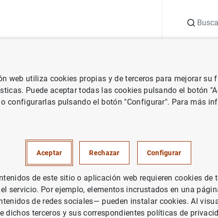
Buscar
uación
Punto de Información
Publicaciones
ión web utiliza cookies propias y de terceros para mejorar su
Banco de España
Agenda del Banco de España
Galo Nuño.
BSE S
ísticas. Puede aceptar todas las cookies pulsando el botón "
 o configurarlas pulsando el botón "Configurar". Para más in
 Summer Forum Workshop on
ic and Monetary Union
Aceptar
Rechazar
Configurar
enidos de este sitio o aplicación web requieren cookies de 
 el servicio. Por ejemplo, elementos incrustados en una pág
tenidos de redes sociales— pueden instalar cookies. Al visua
e dichos terceros y sus correspondientes políticas de privaci