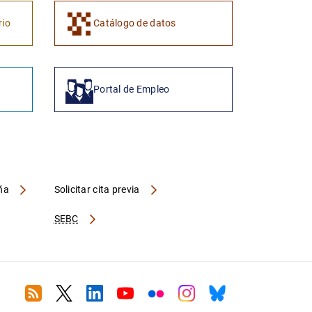
rio
Catálogo de datos
Portal de Empleo
aña
Solicitar cita previa
SEBC
RSS
Twitter
Linkedin
Youtube
Flickr
Instagram
Bluesky