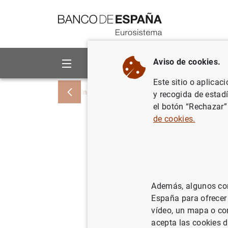
Ir a contenido
Aviso de cookies.
Sobre el Banco
Áreas de act
Este sitio o aplicac
Inicio
Noticias y eventos
Eventos del 
y recogida de estad
el botón “Rechazar”
de cookies.
Galo Nuño.
BSE
Dynamic Econom
Además, algunos cont
11:30
España para ofrecer
Evento presencial
vídeo, un mapa o con
Casa Convalescència
acepta las cookies d
Sant Antoni Maria Claret, 171