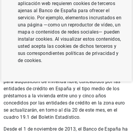
aplicación web requieren cookies de terceros
Cuadro 19.1 del capítulo 19 del Boletín Estadístico
ajenas al Banco de España para ofrecer el
(incluye la fecha de publicación en el BOE, es decir, de
servicio. Por ejemplo, elementos incrustados en
entrada en vigor)
una página —como un reproductor de vídeo, un
mapa o contenidos de redes sociales— pueden
El resto de los tipos de interés oficiales : (i) el tipo de
instalar cookies. Al visualizar estos contenidos,
rendimiento interno en el mercado secundario de la
usted acepta las cookies de dichos terceros y
deuda pública del plazo entre dos y seis años será
sus correspondientes políticas de privacidad y
publicado mensualmente una vez esté disponible el
de cookies.
índice calculado por Sociedad de Bolsas; y (ii) el tipo
medio de los préstamos hipotecarios a más de tres años,
para adquisición de vivienda libre, concedidos por las
entidades de crédito en España y el tipo medio de los
préstamos a la vivienda entre uno y cinco años
concedidos por las entidades de crédito en la zona euro
se actualizarán, en torno al día 20 de este mes, en el
cuadro 19.1 del Boletín Estadístico.
Desde el 1 de noviembre de 2013, el Banco de España ha