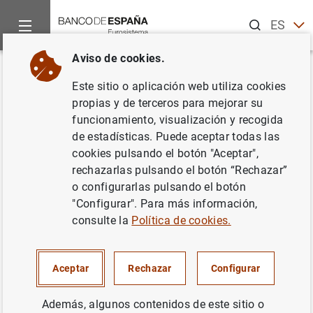
Buscar
ES
EN
Aviso de cookies.
Inicio
Noticias y eventos
Eventos del Banco de España
Ag
Volver
Este sitio o aplicación web utiliza cookies
Euríbor hipotecario (agosto de
propias y de terceros para mejorar su
funcionamiento, visualización y recogida
2024)
de estadísticas. Puede aceptar todas las
cookies pulsando el botón "Aceptar",
rechazarlas pulsando el botón “Rechazar”
o configurarlas pulsando el botón
Difusión de los índices de referencia oficiales para el
"Configurar". Para más información,
mercado hipotecario euríbor, míbor, Permuta de
consulte la
Política de cookies.
intereses/Interest Rate Swap (IRS) y tipo de interés oficial
de referencia basado en el €STR. Estos índices no serán
válidos como referencia oficial hasta la fecha de su
Aceptar
Rechazar
Configurar
publicación en el BOE.
Además, algunos contenidos de este sitio o
Estadísticas de tipos de interés