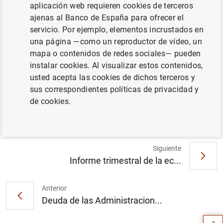
reconocidos, el estado total de cambios en el patrimonio
aplicación web requieren cookies de terceros
neto y el estado de flujos de efectivo.
ajenas al Banco de España para ofrecer el
servicio. Por ejemplo, elementos incrustados en
Estados financieros públicos primarios de las
una página —como un reproductor de vídeo, un
entidades de crédito
mapa o contenidos de redes sociales— pueden
instalar cookies. Al visualizar estos contenidos,
usted acepta las cookies de dichos terceros y
Información
sus correspondientes políticas de privacidad y
de cookies.
19 Diciembre 2025
Siguiente
Informe trimestral de la ec...
Sugerencia
Anterior
Deuda de las Administracion...