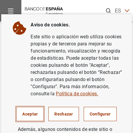
Buscar
ES
EN
Aviso de cookies.
Inicio
Noticias y eventos
Eventos del Banco de España
Ag
Volver
Este sitio o aplicación web utiliza cookies
Estados financieros públicos
propias y de terceros para mejorar su
funcionamiento, visualización y recogida
primarios consolidados de las
de estadísticas. Puede aceptar todas las
entidades de crédito (tercer
cookies pulsando el botón "Aceptar",
rechazarlas pulsando el botón “Rechazar”
trimestre de 2025)
o configurarlas pulsando el botón
"Configurar". Para más información,
consulte la
Política de cookies.
Actualización trimestral de los estados financieros
públicos primarios
consolidados
de las entidades de
Aceptar
Rechazar
Configurar
crédito, que comprenden el balance, la cuenta de
pérdidas y ganancias, el estado de ingresos y gastos
Además, algunos contenidos de este sitio o