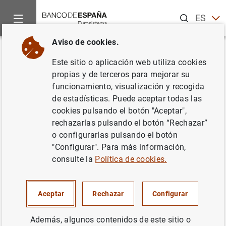
Buscar
ES
EN
Aviso de cookies.
Inicio
Noticias y eventos
Eventos del Banco de España
Ag
Volver
Este sitio o aplicación web utiliza cookies
Deuda de las Administraciones
propias y de terceros para mejorar su
funcionamiento, visualización y recogida
Públicas según el Protocolo de
de estadísticas. Puede aceptar todas las
Déficit Excesivo. Avance
cookies pulsando el botón "Aceptar",
rechazarlas pulsando el botón “Rechazar”
mensual (abril de 2026)
o configurarlas pulsando el botón
"Configurar". Para más información,
consulte la
Política de cookies.
Datos mensuales de la deuda PDE (elaborada según el
Protocolo de Déficit Excesivo) de las Administraciones
Aceptar
Rechazar
Configurar
Públicas.
Además, algunos contenidos de este sitio o
Administraciones Públicas