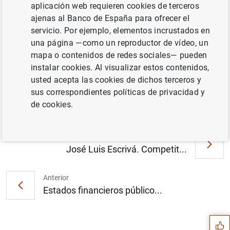
aplicación web requieren cookies de terceros
11.B - Administraciones Públicas. Deuda según el
ajenas al Banco de España para ofrecer el
Protocolo de Déficit Excesivo
servicio. Por ejemplo, elementos incrustados en
una página —como un reproductor de vídeo, un
mapa o contenidos de redes sociales— pueden
instalar cookies. Al visualizar estos contenidos,
Información
usted acepta las cookies de dichos terceros y
sus correspondientes políticas de privacidad y
19 Junio 2026
de cookies.
Siguiente
José Luis Escrivá. Competit...
Anterior
Sugerencia
Estados financieros público...