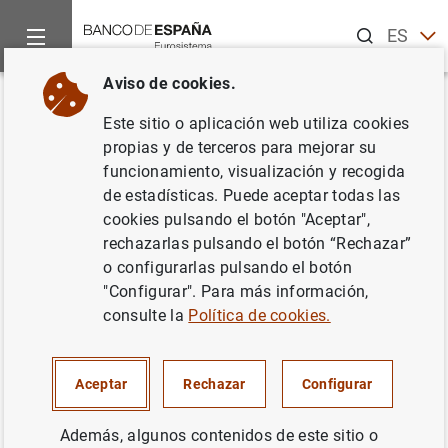
Buscar
ES
EN
Aviso de cookies.
Inicio
Noticias y eventos
Eventos del Banco de España
Ag
Volver
Este sitio o aplicación web utiliza cookies
Datos de depósitos (octubre de
propias y de terceros para mejorar su
funcionamiento, visualización y recogida
2024)
de estadísticas. Puede aceptar todas las
cookies pulsando el botón "Aceptar",
rechazarlas pulsando el botón “Rechazar”
o configurarlas pulsando el botón
Estadísticas de las instituciones financieras
"Configurar". Para más información,
consulte la
Política de cookies.
Cuadro 8.20 - Depósitos de residentes en España y en
la zona del euro. Administraciones Públicas y otros
sectores residentes (sociedades no financieras y
Aceptar
Rechazar
Configurar
hogares). Detalle por subsectores
Además, algunos contenidos de este sitio o