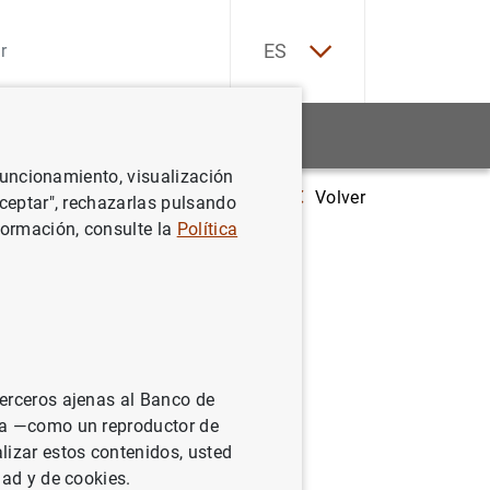
EN
ES
Estadísticas
Noticias y eventos
 funcionamiento, visualización
Volver
es. Resultados anuales de las empresas no financieras 2023
Aceptar", rechazarlas pulsando
formación, consulte la
Política
s
terceros ajenas al Banco de
ina —como un reproductor de
lizar estos contenidos, usted
dad y de cookies.