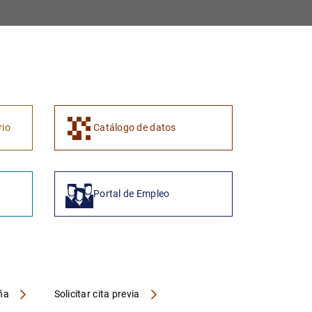
1
2
rio
Catálogo de datos
Portal de Empleo
aña
Solicitar cita previa