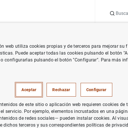
Buscar
uación
Punto de Información
Publicaciones
ión web utiliza cookies propias y de terceros para mejorar su
Banco de España
Agenda del Banco de España
Central de Balanc
ísticas. Puede aceptar todas las cookies pulsando el botón "
 o configurarlas pulsando el botón "Configurar". Para más in
nces. Resultados anuales de la
nancieras 2023
Aceptar
Rechazar
Configurar
enidos de este sitio o aplicación web requieren cookies de 
 anuales de las empresas no financieras 2023*
 el servicio. Por ejemplo, elementos incrustados en una pág
tenidos de redes sociales— pueden instalar cookies. Al visua
e dichos terceros y sus correspondientes políticas de privaci
ada salvo imprevistos.