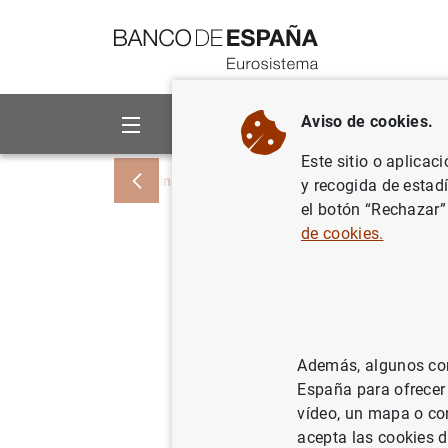
Ir a contenido
Aviso de cookies.
Sobre el Banco
Áreas de act
Este sitio o aplicac
Inicio
Noticias y eventos
Eventos del 
y recogida de estad
el botón “Rechazar”
de cookies.
Central de Bala
empresas no fi
Además, algunos cont
Central de Balances. Resultados
España para ofrecer
vídeo, un mapa o con
acepta las cookies d
*Fecha de publicación contempl