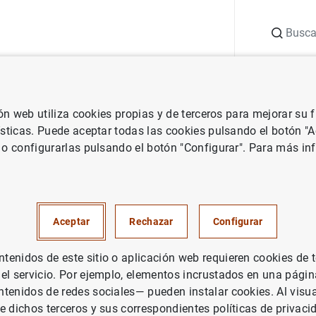
Buscar
uación
Punto de Información
Publicaciones
ión web utiliza cookies propias y de terceros para mejorar su
 Banco Central Europeo
Notas de prensa del Banco Central Europeo
ísticas. Puede aceptar todas las cookies pulsando el botón "
 o configurarlas pulsando el botón "Configurar". Para más in
s de la encuesta de marzo de
 condiciones de crédito en los
Aceptar
Rechazar
Configurar
de financiación de valores y 
enidos de este sitio o aplicación web requieren cookies de 
s OTC denominados en euros 
 el servicio. Por ejemplo, elementos incrustados en una pág
tenidos de redes sociales— pueden instalar cookies. Al visua
e dichos terceros y sus correspondientes políticas de privaci