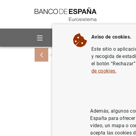
Ir a contenido
Aviso de cookies.
Sobre el Banco
Áreas de act
Este sitio o aplicac
Inicio
Noticias y eventos
Noticias del
y recogida de estad
el botón “Rechazar”
de cookies.
Resultado
sobre las
mercados 
Además, algunos cont
derivado
España para ofrecer
vídeo, un mapa o con
acepta las cookies d
12/04/2024