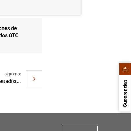
ones de
ados OTC
Siguiente
stadíst...
Sugerencias