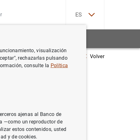
EN
ES
Estadísticas
Noticias y eventos
 funcionamiento, visualización
Volver
Resultados de la encuesta de marzo de 2024 sobre las condiciones d
Aceptar", rechazarlas pulsando
formación, consulte la
Política
 2024
de
terceros ajenas al Banco de
(SESFOD)
ina —como un reproductor de
lizar estos contenidos, usted
dad y de cookies.