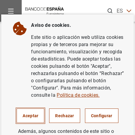
Buscar
ES
EN
Aviso de cookies.
Inicio
Noticias y eventos
Noticias del Banco Central Europeo
Volver
Este sitio o aplicación web utiliza cookies
Publicación del informe sobre
propias y de terceros para mejorar su
funcionamiento, visualización y recogida
los sectores financieros de los
de estadísticas. Puede aceptar todas las
países candidatos a la adhesión
cookies pulsando el botón "Aceptar",
rechazarlas pulsando el botón “Rechazar”
a la Unión Europea
o configurarlas pulsando el botón
"Configurar". Para más información,
19/08/2002
consulte la
Política de cookies.
Aceptar
Rechazar
Configurar
Publicación del informe sobre los sectores
Además, algunos contenidos de este sitio o
financieros de los países candidatos a la