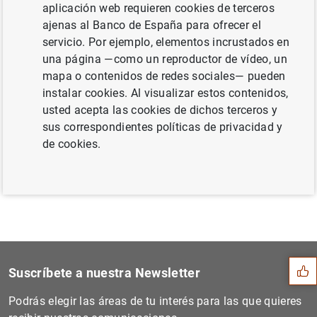
aplicación web requieren cookies de terceros
adhesión a la Unión Europea (16
KB
)
ajenas al Banco de España para ofrecer el
servicio. Por ejemplo, elementos incrustados en
una página —como un reproductor de vídeo, un
mapa o contenidos de redes sociales— pueden
Siguiente
instalar cookies. Al visualizar estos contenidos,
Estado financiero consolida...
usted acepta las cookies de dichos terceros y
sus correspondientes políticas de privacidad y
de cookies.
Anterior
Estado financiero consolida...
Sugerencia
Suscríbete a nuestra Newsletter
Podrás elegir las áreas de tu interés para las que quieres