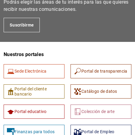
Podrás elegir las áreas de tu interés para las que quieres
recibir nuestras comunicaciones.
Suscribirme
Nuestros portales
Sede Electrónica
Portal de transparencia
1
2
Portal del cliente
Catálogo de datos
bancario
Portal educativo
Colección de arte
Finanzas para todos
Portal de Empleo