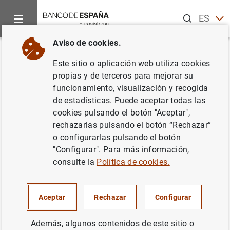
Buscar
ES
EN
Aviso de cookies.
Inicio
Noticias y eventos
Noticias del Banco Central Europeo
Volver
Este sitio o aplicación web utiliza cookies
Estado financiero consolidado
propias y de terceros para mejorar su
funcionamiento, visualización y recogida
del Eurosistema a 9 de agosto
de estadísticas. Puede aceptar todas las
de 2002
cookies pulsando el botón "Aceptar",
rechazarlas pulsando el botón “Rechazar”
o configurarlas pulsando el botón
13/08/2002
"Configurar". Para más información,
SITUACIÓN ECONÓMICA
consulte la
Política de cookies.
POLÍTICA MONETARIA
ESPAÑA
Aceptar
Rechazar
Configurar
Además, algunos contenidos de este sitio o