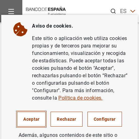
Buscar
ES
EN
Aviso de cookies.
Inicio
Noticias y eventos
Noticias del Banco Central Europeo
Volver
Este sitio o aplicación web utiliza cookies
Publicación del manual sobre la
propias y de terceros para mejorar su
funcionamiento, visualización y recogida
definición y la estructura actual
de estadísticas. Puede aceptar todas las
de las estadísticas monetarias y
cookies pulsando el botón "Aceptar",
rechazarlas pulsando el botón “Rechazar”
bancarias en los países
o configurarlas pulsando el botón
candidatos a la adhesión:
"Configurar". Para más información,
consulte la
Política de cookies.
manual metodológico
19/04/2001
Aceptar
Rechazar
Configurar
Además, algunos contenidos de este sitio o