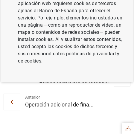
aplicación web requieren cookies de terceros
ajenas al Banco de España para ofrecer el
Publicación del manual sobre la definición y
servicio. Por ejemplo, elementos incrustados en
la estructura actual de las estadísticas
una página —como un reproductor de vídeo, un
monetarias y bancarias en los países
mapa o contenidos de redes sociales— pueden
candidatos a la adhesión: manual
instalar cookies. Al visualizar estos contenidos,
metodológico (16
KB
)
usted acepta las cookies de dichos terceros y
sus correspondientes políticas de privacidad y
de cookies.
Siguiente
Estado financiero consolida...
Anterior
Sugerencia
Operación adicional de fina...