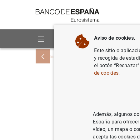
Ir a contenido
Aviso de cookies.
Sobre el Banco
Áreas de act
Este sitio o aplicac
Inicio
Noticias y eventos
Noticias del
y recogida de estad
el botón “Rechazar”
de cookies.
Estado fi
13 de abr
18/04/2001
ES
Además, algunos cont
España para ofrecer
POL
vídeo, un mapa o con
acepta las cookies d