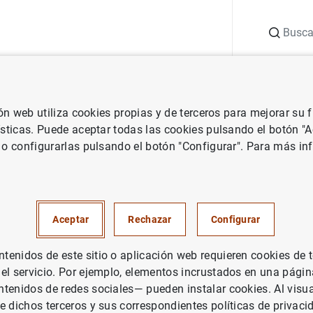
Buscar
uación
Punto de Información
Publicaciones
ión web utiliza cookies propias y de terceros para mejorar su
 Banco Central Europeo
Notas de prensa del Banco Central Europeo
ísticas. Puede aceptar todas las cookies pulsando el botón "
 o configurarlas pulsando el botón "Configurar". Para más in
nanciero consolidado del Euro
il de 2001
Aceptar
Rechazar
Configurar
PAÑA
enidos de este sitio o aplicación web requieren cookies de 
 el servicio. Por ejemplo, elementos incrustados en una pág
ÍTICA MONETARIA
SITUACIÓN ECONÓMICA
tenidos de redes sociales— pueden instalar cookies. Al visua
e dichos terceros y sus correspondientes políticas de privaci