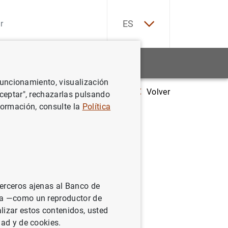
EN
ES
Estadísticas
Noticias y eventos
 funcionamiento, visualización
Volver
Estado financiero consolidado del Eurosistema al 13 de abril de 2001
Aceptar", rechazarlas pulsando
formación, consulte la
Política
sistema al
terceros ajenas al Banco de
ina —como un reproductor de
lizar estos contenidos, usted
dad y de cookies.