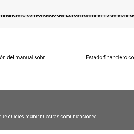
 financiero consolidado del Eurosistema al 13 de abril 
ón del manual sobr...
Estado financiero co
s que quieres recibir nuestras comunicaciones.