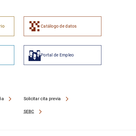
1
2
rio
Catálogo de datos
Portal de Empleo
aña
Solicitar cita previa
SEBC