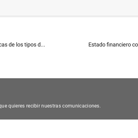
vos de género del BCE: evaluación intermedia (274
KB
)
cas de los tipos d...
Estado financiero co
s que quieres recibir nuestras comunicaciones.