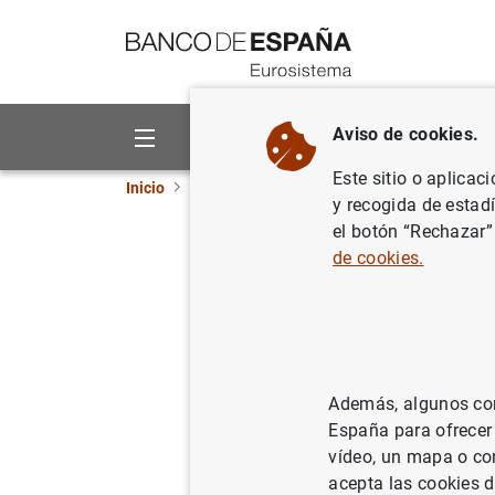
Ir a contenido
Aviso de cookies.
Sobre el Banco
Áreas de act
Este sitio o aplicac
Inicio
Noticias y eventos
Noticias del Banco 
y recogida de estad
el botón “Rechazar”
Objetivos
de cookies.
intermed
31/03/2023
BCE
Además, algunos cont
España para ofrecer
vídeo, un mapa o con
acepta las cookies d