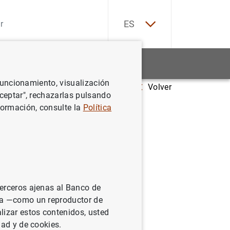
EN
ES
Estadísticas
Noticias y eventos
 funcionamiento, visualización
Volver
etivos de género del BCE: evaluación intermedia
Aceptar", rechazarlas pulsando
formación, consulte la
Política
n
terceros ajenas al Banco de
ina —como un reproductor de
lizar estos contenidos, usted
dad y de cookies.