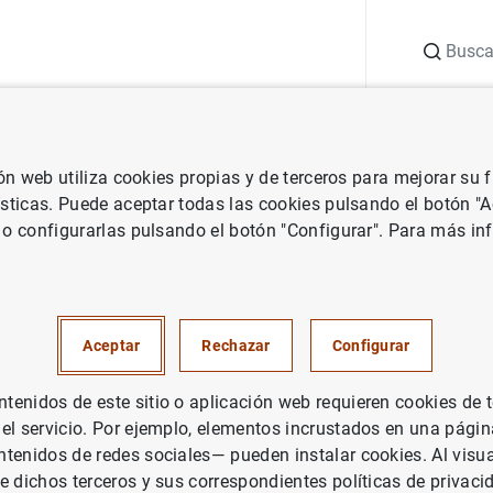
Buscar
uación
Punto de Información
Publicaciones
ión web utiliza cookies propias y de terceros para mejorar su
Central Europeo
Notas de prensa del Banco Central Europeo
Obj
ísticas. Puede aceptar todas las cookies pulsando el botón "
 o configurarlas pulsando el botón "Configurar". Para más in
 de género del BCE: evaluació
ia
Aceptar
Rechazar
Configurar
, EUROSISTEMA
enidos de este sitio o aplicación web requieren cookies de 
 el servicio. Por ejemplo, elementos incrustados en una pág
tenidos de redes sociales— pueden instalar cookies. Al visua
e dichos terceros y sus correspondientes políticas de privaci