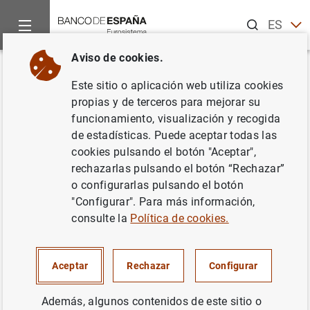
Buscar
ES
EN
Aviso de cookies.
Inicio
Noticias y eventos
Noticias del Banco Central Europeo
Volver
Este sitio o aplicación web utiliza cookies
Nota sobre Target 2
propias y de terceros para mejorar su
funcionamiento, visualización y recogida
de estadísticas. Puede aceptar todas las
21/07/2006
cookies pulsando el botón "Aceptar",
rechazarlas pulsando el botón “Rechazar”
o configurarlas pulsando el botón
"Configurar". Para más información,
Comunicado (306
KB
)
consulte la
Política de cookies.
Aceptar
Rechazar
Configurar
Además, algunos contenidos de este sitio o
Nota sobre Target 2 (126
KB
)