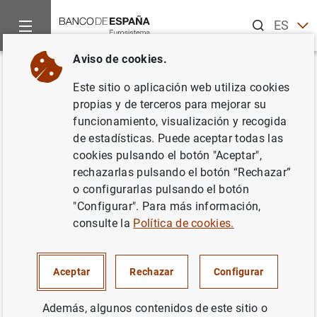
Buscar
ES
EN
Aviso de cookies.
Inicio
Noticias y eventos
Noticias del Banco Central Europeo
Volver
Este sitio o aplicación web utiliza cookies
Estadísticas de emisiones de
propias y de terceros para mejorar su
funcionamiento, visualización y recogida
valores en la zona del euro:
de estadísticas. Puede aceptar todas las
mayo de 2006
cookies pulsando el botón "Aceptar",
rechazarlas pulsando el botón “Rechazar”
o configurarlas pulsando el botón
21/07/2006
"Configurar". Para más información,
consulte la
Política de cookies.
Estadísticas de emisiones de valores en la
Aceptar
Rechazar
Configurar
zona del euro: mayo de 2006 (120
KB
)
Además, algunos contenidos de este sitio o