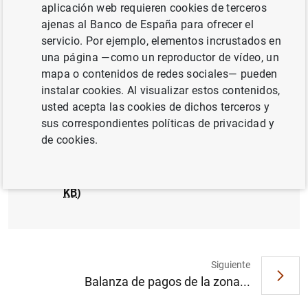
aplicación web requieren cookies de terceros
ajenas al Banco de España para ofrecer el
servicio. Por ejemplo, elementos incrustados en
Estadísticas de emisiones de valores en la
una página —como un reproductor de vídeo, un
zona del euro: mayo de 2006. Gráficos (39
mapa o contenidos de redes sociales— pueden
KB
)
instalar cookies. Al visualizar estos contenidos,
usted acepta las cookies de dichos terceros y
sus correspondientes políticas de privacidad y
de cookies.
Estadísticas de emisiones de valores en la
zona del euro: mayo de 2006. Cuadros (28
KB
)
Siguiente
Sugerencia
Balanza de pagos de la zona...